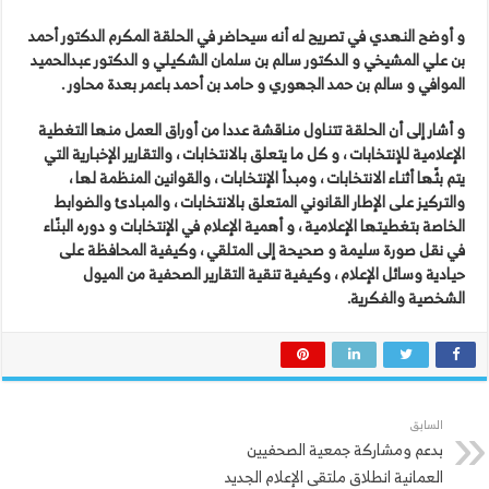
و
أوضح
النهدي
في
تصريح
له
أنه
سيحاضر
في
الحلقة
المكرم
الدكتور
أحمد
بن
علي
المشيخي
و
الدكتور
سالم
بن
سلمان
الشكيلي
و
الدكتور
عبدالحميد
الموافي
و
سالم
بن
حمد
الجهوري
و
حامد
بن
أحمد
باعمر
بعدة
محاور
.
و
أشار
إلى
أن
الحلقة
تتناول
مناقشة
عددا
من
أوراق
العمل
منها
التغطية
الإعلامية
للإنتخابات
،
و
كل
ما
يتعلق
بالانتخابات
،
والتقارير
الإخبارية
التي
يتم
بثّها
أثناء
الانتخابات
،
ومبدأ
الإنتخابات
،
والقوانين
المنظمة
لها
،
والتركيز
على
الإطار
القانوني
المتعلق
بالانتخابات
،
والمبادئ
والضوابط
الخاصة
بتغطيتها
الإعلامية
،
و
أهمية
الإعلام
في
الإنتخابات
و
دوره
البنّاء
في
نقل
صورة
سليمة
و
صحيحة
إلى
المتلقي
،
وكيفية
المحافظة
على
حيادية
وسائل
الإعلام
،
وكيفية
تنقية
التقارير
الصحفية
من
الميول
الشخصية
والفكرية
.
السابق
بدعم ومشاركة جمعية الصحفيين
العمانية انطلاق ملتقى الإعلام الجديد