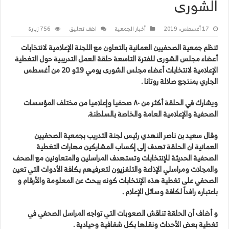
الشورى
17 أغسطس، 2019
أخبار الجمعية
اضف تعليق
756 زيارة
تنظم
جمعية
الصحفيين
العمانية
بالتعاون
مع
اللجنة
الإعلامية
لانتخابات
أعضاء
مجلس
الشورى
للفترة
التاسعة
حلقة
العمل
التدريبية
حول
التغطية
الإعلامية
لانتخابات
أعضاء
مجلس
الشورى
يومي
19
و
20
من
أغسطس
الجاري
بمنتجع
صلالة
روتانا
.
ويشارك
في
الحلقة
أكثر
من
٨٠
صحفيا
وإعلاميا
من
مختلف
المؤسسات
الصحفية
والإعلامية
العامة
والخاصة
بالسلطنة
.
وقال
سعيد
بن
ناصر
النهدي
رئيس
لجنة
التدريب
بجمعية
الصحفيين
العمانية
ان
الحلقة
تهدف
إلى
إكساب
المشاركين
مهارات
التغطية
الصحفية
الحديثة
للإنتخابات
وتستهدف
المراسلين
والمتعاونين
مع
الصحف
والمجلات
ومراسلي
الإذاعة
والتلفزيون
لتعرفيهم
بكافة
الأدوات
التي
تعين
الصحفي
على
تغطية
هذه
الإنتخابات
كونه
يبحث
عن
المعلومة
والأرقام
و
باعتباره
رافداً
لكافة
وسائل
الإعلام
.
و
أضاف
أن
الحلقة
تناقش
الصعوبات
التي
تواجه
المراسل
الصحفي
في
تغطية
بعض
الأحداث
ونقلها
بكل
شفافية
وحيادية
.