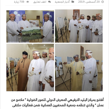
20 أغسطس، 2019
أخبار الجمعية
اضف تعليق
709 زيارة
أفتتح
بمركز
البليد
الترفيهي
المعرض
الدولي
للصور
الضوئية
”
ملامح
من
عمان
”
والذي
تنظمه
جمعية
الصحفيين
العمانية
ضمن
فعاليات
ملتقى