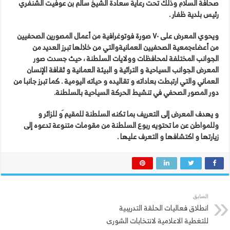
صحافة
السلام
وذلك
تحت
رعاية
سعادة
الشيخ
سالم
بن
عوفيت
الشنفري
رئيس
بلدية
ظفار
.
ويحوي
المعرض
على
٧٠
صورة
فوتوغرافية
من
أعمال
المصورين
الصحفيين
من
أعضاءجمعية
الصحفيين
العمانيةوالتي
من
خلالها
تبرز
العديد
من
الجوانب
المختلفة
لمحافظات
وولايات
السلطنة
،
حيث
جسدت
صور
المعرض
الجوانب
السياحية
و
التراثية
و
البيئة
العمانية
و
ثقافة
الإنسان
العماني
والتي
ارتبطت
بعاداته
و
تقاليده
و
حياته
اليومية
.
كما
تبرز
جانبا
من
دور
المصور
الصحفي
في
تنشيط
الحركة
السياحية
بالسلطنة
.
و
يهدف
المعرض
إلى
التعريف
بما
تكنه
السلطنة
للمقيم َو
للزائر
و
وللمواطن
عن
ما
تحتويه
ربوع
السلطنة
من
مقومات
متنوعة
تدعوه
إلى
زيارتها
و
اكتشافها
و
التعرف
عليها
.
السابق
انطلاق فعاليات الحلقة التدريبية
للتغطية الاعلامية لانتخابات الشورى