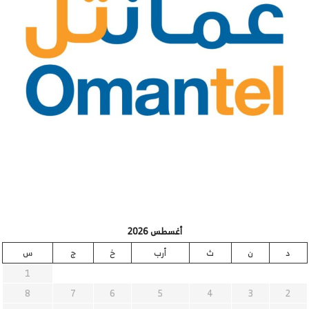
أغسطس 2026
د
ن
ث
أرب
خ
ج
س
1
8
7
6
5
4
3
2