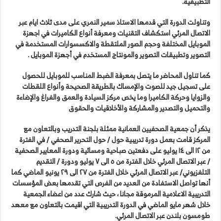
التطبيقية.
وتناولت الدورة التي قدمها الاستاذ سمير النمري على مدى ثلاث ايام عبر
الاتصال المرئي استكشاف التقنيات ومعرفة أنواع الكاميرات في اجهزة
الموبايل المختلفة وحجم الصور الملتقطة والاكسسوارات المستخدمة في
التصوير وتطبيقات التصوير والمونتاج المستخدم في أجهزة الموبايل .
كما تناول المحاضر ما يتصل بمعرفة الضبط المناسب للموبايل للحصول
على تسجيل جيد للصوت والإمساك بالطريقة الصحيحة وأنواع اللقطات
والزوايا وحركة الكاميرا وما يخص مركز السيادة والعمق والفراغ والإضاءة
والتحميل والتصدير والمشاركة والأخلاقيات والحقوق
يذكر أن جمعية الصحفيين العمانية ممثلة بلجنة التدريب وبالتعاون مع
المركز قامت بعمل دورة تدريبية حول / حول التحرير الصحفي / في الفترة
من ١٢ الى ١٤ يوليو على دفعتين صباحية ومسائية ودورة المعايير الصحفية
/ عبر الاتصال المرئي خلال الفترة من ٥ الى ٧ يوليو ودورة / التقديم
التلفزيوني/ عبر الاتصال المرئي خلال الفترة من ٢٧ الى ٢٩ يونيو الماضي كما
أنها تواصل الاستفادة من العديد من الفرص التي تقدمها بعض المؤسسات
التدريبية الاعلامية المرموقة مجانا ، حيث شارك عدد من اعضاء الجمعية
خلال شهر مايو الماضي في الدورة التدريبية التي اقيمت بالتعاون مع معهد
طومسون بلندن عبر الاتصال المرئي.