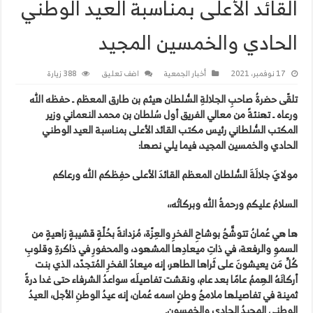
القائد الأعلى بمناسبة العيد الوطني
الحادي والخمسين المجيد
17 نوفمبر، 2021
أخبار الجمعية
اضف تعليق
388 زيارة
تلقّى حضرةُ صاحبِ الجلالةِ السُّلطان هيثم بن طارق المعظم ـ حفظه الله
ورعاه ـ تهنئةً من معالي الفريق أول سُلطان بن محمد النعماني وزير
المكتب السُّلطاني رئيس مكتب القائد الأعلى بمناسبة العيد الوطني
الحادي والخمسين المجيد، فيما يلي نصها:
مولايَ جلالَةَ السُّلطان المعظم القائدَ الأعلى حفِظكم الله ورعاكم
السلامُ عليكم ورحمةُ الله وبركاتُه،،
ها هي عُمانُ تتوشَّحُ بوشاحِ الفخرِ والعِزّة، مُزدانةً بحُلّةٍ قشيبةٍ زاهيةٍ من
السموِ والرفعة، في ذاتِ ميعادِها المشهود، والمحفورِ في ذاكرةِ وقلوبِ
كُلِّ مَن يعيشونَ على ثَراها الطاهر، إنه ميعادُ الفخرِ المُتجدّد، الذي بنت
أركانَهُ الهِممُ عامًا بعد عام، ونقشت تفاصيلَه سواعدُ الشرفاء حتى غدا درةً
ثمينة في تفاصيلها ملامحُ وطنٍ اسمه عُمان، إنه عيدُ الوطنِ الأجل، العيدُ
الوطني المجيدُ الحادي والخمسون.