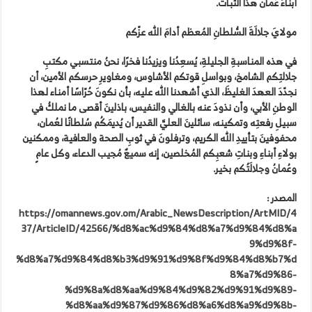
أبناءَ عُمان هذا الثبات.
مولايَ جلالَةَ السُّلطانِ المُعظم أدامَ الله عزّكم
في هذه المناسبةِ الجليلةِ، يُسعِدُنا ويزيدُنا فخرًا، نحنُ منتسبي مكتبِ
جلالتِكم الشامخ، وبواسلِ قوتكم الأشاوس، ومغاويرِ حرسكم الأمين، أن
نجدّدَ العهدَ الغليظَ، الذي أشهدنا الله عليه، بأن نكونَ حُرّاسًا أمناء لهذا
الوطنِ الأبي، وأن نذودَ عنه بالغالي والنفيس، باذلينَ أقصى ما نملكُ في
سبيلِ رفعتِه وتمكينه، سائلينَ العليَّ القدير أن يُديمَكُم سُلطانًا لعُمان،
محفوفينَ بتأييدِ الله الكريم، وترفلونَ في ثوبِ الصحة والعافية، وممكنين
بولاءِ أبناءِ وبناتِ شعبِكم المُخلصين، إنه سميعٌ مُجيب الدعاء، وكل عامٍ
وعُمانُ وجلالَتُكم بخير.
المصدر :
https://omannews.gov.om/Arabic_NewsDescription/ArtMID/4
37/ArticleID/42566/%d8%ac%d9%84%d8%a7%d9%84%d8%a
9%d9%8f-
%d8%a7%d9%84%d8%b3%d9%91%d9%8f%d9%84%d8%b7%d
8%a7%d9%86-
%d9%8a%d8%aa%d9%84%d9%82%d9%91%d9%89-
%d8%aa%d9%87%d9%86%d8%a6%d8%a9%d9%8b-