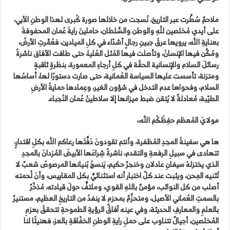
ملاحمٌ سُطِّرت عبر التاريخ، نُسجت من خلالها صورة كُبرى لهذا الوطنِ الأبي،
على أيدي مُخلصين للّهِ والوطن والسُّلطان، حاملينَ رايةَ عُمان المحفوفةَ
بعنايةِ الله، يرويها عرقُ جبينِ رجالٍ أشدّاء في كلِ الميادين، فعُمِّرتِ الأرضُ،
ومُكِّن فيها الإنسانُ، وتأصلت فيها المُثل العُليا، حتى طافت الآفاق ناشرةً
رسائلَ السلام والإنسانية الحقّة في كلِ أرجاءِ المعمورة، بنظرةٍ ثاقبةٍ
ومتزنة، تأسست عليها السياسة العُمانية، حتى صارت دستورًا لها، أساسُها
السلام، وفحواها عدم التدخل في شؤون الغير، وعِمادها حمايةُ الأرضِ
الطيّبة، مُعادلةٌ لا يُتقن ضبط ميزانها إلا سلاطينُ عُمان النُجباء.
مولايَ المُعظم حفِظَكُم الله،،
ها هي سفينةُ المجدِ المُظفرة، وأنتم تقودونَ دَفَّتَها رعاكم الله بكلِ اقتدارٍ،
تتهادى في سبيلِ الرفعةِ والتقدم، ناشرةً شِراعَها الأبيضَ المُزدانَ بالمجدِ
الذي يختزلهُ سيفانِ عادلان وخنجرٌ حكيم، يَنسجُ بُنيانها المرصوصُ شعبٌ لا
تُثنيه المِحن، ويثبت عند كلّ اختبار أنه استثنائيٌّ بكل المقاييس، وأنَ لُحمته
أصلب من كل النوائب، مؤمنٌ باللهِ القوي، وملتفٌّ حولَ قيادته، مُذخّرٌ
بالسمتِ العُماني الأصيل، ومتحزِّمٌ بمحزمٍ لا ينفدُ من التاريخِ العظيم، مستنيرٌ
بالعلمِ والمعارفِ الحديثة، وفي عينه آفاقُ الرؤيةِ الطموحةِ تتحققُ بعزمِ
المُخلصين، أجيالٌ تتناوب على حملِ رايةِ الوطنِ الخفّاقةِ بالعز، فهنيئًا لنا