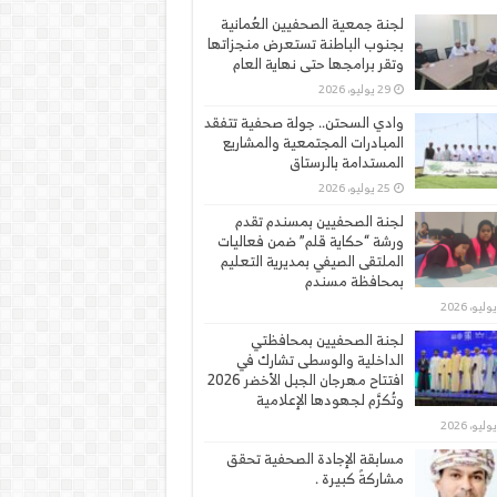
لجنة جمعية الصحفيين العُمانية
بجنوب الباطنة تستعرض منجزاتها
وتقر برامجها حتى نهاية العام
29 يوليو، 2026
وادي السحتن.. جولة صحفية تتفقد
المبادرات المجتمعية والمشاريع
المستدامة بالرستاق
25 يوليو، 2026
لجنة الصحفيين بمسندم تقدم
ورشة “حكاية قلم” ضمن فعاليات
الملتقى الصيفي بمديرية التعليم
بمحافظة مسندم
لجنة الصحفيين بمحافظتي
الداخلية والوسطى تشارك في
افتتاح مهرجان الجبل الأخضر 2026
وتُكرَّم لجهودها الإعلامية
مسابقة الإجادة الصحفية تحقق
مشاركةً كبيرة .