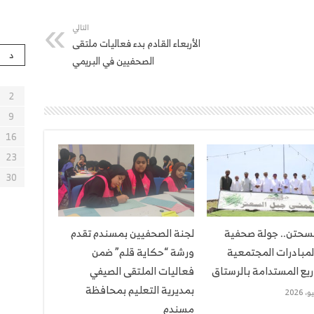
التالي
الأربعاء القادم بدء فعاليات ملتقى
د
الصحفيين في البريمي
2
9
16
23
30
لسحتن.. جولة صحفية
لجنة الصحفيين بمسندم تقدم
لمبادرات المجتمعية
ورشة “حكاية قلم” ضمن
يع المستدامة بالرستاق
فعاليات الملتقى الصيفي
بمديرية التعليم بمحافظة
مسندم