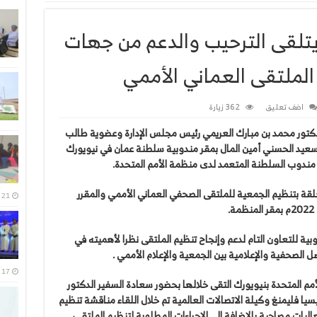
تلقى الترحيب والدعم من جهات
الملتقى العماني الأممي
اضف تعليق
362 زيارة
لدكتور محمد بن مبارك العريمي رئيس مجلس الإدارة وعضوية طالب
سعيد الحسني أمين المال بمقر مندوبية سلطنة عمان في نيويورك
مندوب السلطنة المتعمد لدى منظمة الأمم المتحدة.
علقة بتنظيم الجمعية للملتقى الصحفي العماني الأممي والمقرر
21 يوليو، 2026
.
بية للتعاون التام لدعم وإنجاح تنظيم الملتقى نظرا لأهميته في
ل الصحفية والإعلامية بين الجمعية والإعلام الأممي .
17 يوليو، 2026
لأمم المتحدة بنيويورك التقى خلالها بحضور سعادة السفير الدكتور
 فليمنغ وكيلة الاتصالات العالمية تم خلال اللقاء مناقشة تنظيم
ات مصاحبة بالإضافة إلى الإجراءات المطلوبة لتنظيم الملتقى،