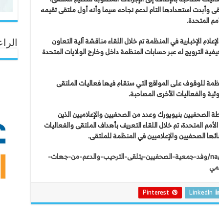
ى وأبدت استعدادها التام لدعم نجاحه سيما وأنه أول ملتقى تقيمه
م المتحدة.
لام الإخبارية في المنظمة تم خلال اللقاء مناقشة آلية التعاون
الراع
فية الترويج له عبر حسابات المنظمة داخل وخارج الولايات المتحدة
نظمة للوقوف على المواقع التي ستقام فيها فعاليات الملتقى
ئية والفعاليات الأخرى المصاحبة.
طة الصحفيين بنيويورك وعدد من الصحفيين والإعلاميين الذين
الأمم المتحدة، تم خلال اللقاء التعريف بأهداف الملتقى والفعاليات
ئها الصحفيين والإعلاميين في المنظمة للملتقى.
https://www.omandaily.om/ثقافة/na/وفد-جمعية-الصحفيين-يتلقى-الترحيب-والدعم-من-جهات-
ممي
Pinterest
LinkedIn