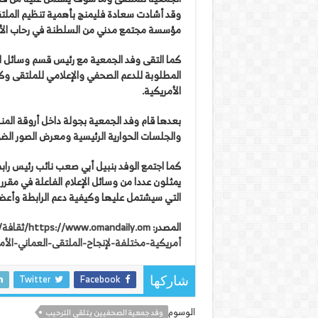
وقد أشادت سعادة فليمنج بأهمية تنظيم الملتق
مؤسسة مجتمع مدني من السلطنة في رحاب الأم
كما التقى وفد الجمعية مع رئيس قسم وسائل الإع
المطلوبة للدعم الصحفي والإعلامي للملتقى وكي
الأمريكية.
بعدها قام وفد الجمعية بجولة داخل أروقة الم
والجلسات الحوارية الرئيسية ومعرض الصور الضو
كما اجتمع الوفد بنبيل أبي صعب نائب رئيس راب
يمثلون عددا من وسائل الإعلام الفاعلة في مقرر 
التي سيشتمل عليها وكيفية دعم الرابطة وأعضا
المصدر:
أمريكية-مختلفة-لإنجاح-الملتقى-العماني-الأ
Twitter
Facebook
شاركها
الوسوم
وفد جمعية الصحفيين يتلقى الترحيب