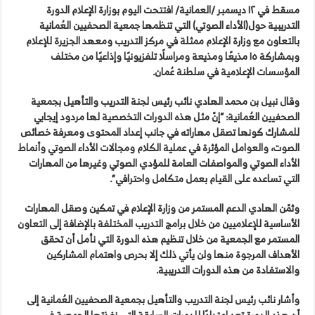
مسقط في ١٢ ديسمبر /العمانية/ افتتحت اليوم بوزارة الإعلام الدورة
التدريبية حول(الأداء الصوتي) التي تنظمها جمعية الصحفيين العُمانية
بالتعاون مع وزارة الإعلام ممثلة في مركز التدريب ومعهد الجزيرة للإعلام
وبمشاركة ١٥ مذيعًا ومذيعة ومراسلًا تلفزيونيًا وإذاعيًا من مختلف
المؤسسات الإعلامية في سلطنة عُمان.
وقال نبيل بن محمد الهادي نائب رئيس لجنة التدريب والتأهيل بجمعية
الصحفيين العُمانية: “إنّ مثل هذه الدورات التخصصية لها مردود إيجابي
للمشارك كونها تصقل مهاراته في جانب إعداد المحتوى ومعرفة خصائص
الصوت، والعوامل المؤثرة في عملية الكلام ومجالات الأداء الصوتي وأنماط
الأداء الصوتي والمواصفات العامة للمؤدي الصوتي وغيرها من المهارات
التي تساعده على القيام بعمل متكامل واحترافي”.
وثمّن الهادي الدعم المستمر من وزارة الإعلام في تمكين وصقل المهارات
الأساسية للإعلاميين من خلال برامج التدريب المختلفة بالإضافة إلى التعاون
المستمر مع الجمعية من خلال تنظيم هذه الدورة التي نأمل أن تحقق
الأهداف المرجوة منها ولن يأتي ذلك إلا بحرص واهتمام المشاركين
والاستفادة من هذه الدورات التدريبية.
وأشار نائب رئيس لجنة التدريب والتأهيل بجمعية الصحفيين العُمانية إلى
أن هذه الدورة تعد امتدادًا للدورات السابقة التي نفذتها الجمعية في