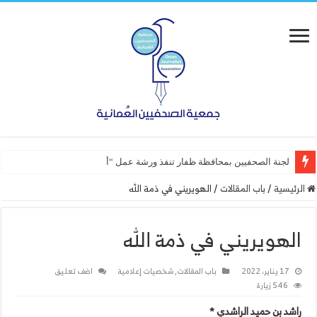
لجنة الصحفيين بمحافظة ظفار تنفذ ورشة عمل “أساسيات التصميم
الرئيسية
/
باب المقالات
/
الهويريني في ذمة الله
الهويريني في ذمة الله
17 يناير، 2022
باب المقالات
,
شخصيات إعلامية
اضف تعليق
546 زيارة
راشد بن حميد الراشدي *