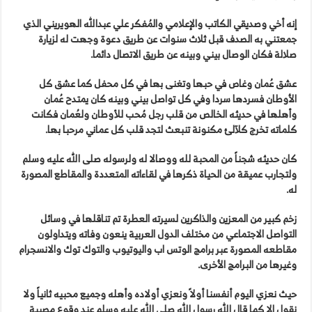
إنه أخي وصديقي الكاتب والإعلامي والمُفكر علي عبدالله الهويريني الذي
جمعتني به الصدف قبل ثلاث سنوات عن طريق دعوة وجهت له لزيارة
صلالة فكان الوصال بيني وبينه عن طريق الاتصال دائما.
عشق عُمان وغاص في حبها وتغنى بها في كل محفل كما عشق كل
الأوطان فسردها سردا وفي كل تواصل بيني وبينه كان يمتدح عُمان
وأهلها في حديثه الخالص من قلب رجل مُحب للأوطان ولعُمان فكانت
كلماته تخرج كلآلئ مكنونة تنبعث لتجد قلب كل عماني مرحبا بها.
كان حديثه شجناً من المحبة لله ووصالا له ولرسوله صلى الله عليه وسلم
ولتجارب عميقة من الحياة ذكرها في لقاءاته المتعددة والمقاطع المصورة
له.
زخم كبير من المعزين والذاكرين لسيرته العطرة تم تناقلها في وسائل
التواصل الاجتماعي من مختلف الدول العربية ينعون وفاته ويتداولون
مقاطعه المصورة عبر برامج الوتس اب واليوتيوب والتوك توك والانسجرام
وغيرها من البرامج الأخرى.
حيث نعزي اليوم أنفسنا أولاً ونعزي أولاده وأهله وجميع محبيه ثانياً ولا
نقول إلا كما قال الله رسول الله صلى الله عليه وسلم عند وقوع مصيبة