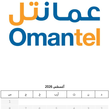
أغسطس 2026
د
ن
ث
أرب
خ
ج
س
1
8
7
6
5
4
3
2