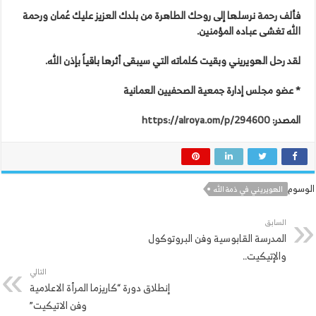
فألف رحمة نرسلها إلى روحك الطاهرة من بلدك العزيز عليك عُمان ورحمة
الله تغشى عباده المؤمنين.
لقد رحل الهويريني وبقيت كلماته التي سيبقى أثرها باقياً بإذن الله.
* عضو مجلس إدارة جمعية الصحفيين العمانية
المصدر:
https://alroya.om/p/294600
الوسوم
الهويريني في ذمة الله
السابق
المدرسة القابوسية وفن البروتوكول
والإتيكيت..
التالي
إنطلاق دورة “كاريزما المرأة الاعلامية
وفن الاتيكيت”