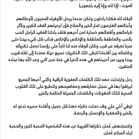
الموت : (إنا لله وإنا إليه راجعون)
البقاء لله فكلنا راحلون ولكن عندما يرحل الأوفياء المحبون لأوطانهم
وأبنائهم الغارسون ثمار الخير والصلاح فإن لرحيلهم الفقد الكبير ولأثر
كراماتهم وأفعالهم خسارة لمن أحبهم فلقد بادلنا الفقيد الراحل الحب
بالحب والعاطفة بالعاطفة والإخلاص بالإخلاص فذاب كل شيء بيننا حتى
صرنا نعرفه عن قرب وكان الوفاء منه لنا تاجاً على رؤسنا نحمل ذكرياته
وكلماته بين أفئدتنا لتبقى تلك الذكريات نسيج حياة ممتدة إلى لقاء قريب
بيننا وبين من أحببناهم في هذه الدنيا في جنة عدن التي وعد الله بها عباده
المتقين.
رحل وارتحلت معه تلك الكلمات العفوية الراقية والتي أحبها الجميع
ليرتقوا بها في سجل معارفهم ومفاهيمهم ولتطبع على تلك القلوب
المحبة لتلك المقولات والكلمات الجميلة الحالمة بالخير.
توفي أخي علي وقد حملت ذكراه معنا كل جميل وأفئدة محبيه تدعو له
بالخير والمغفرة والإحسان والرحمة.
ولتستنهض عُمان ذكراها القريبة من هذه الشخصية المحبة للنور والمحبة
لبلد السلام عُمان.