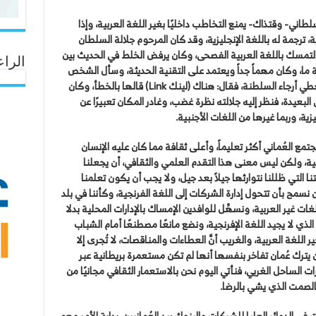
لطاني- وقتذاك- يمنع التخاطب داخليًا بغير اللغة العربية، وإذا
ة، ترجمة له باللغة الإنجليزية، وقد كان المرحوم جلالة السلطان
لتمسك باللغة العربية الفصحى، وكان يرفض الخلط في الحديث بين
الراع
 ما، وكان مهماً جداً ويعتمد على التقنية الحديثة، وسأل الشخص
الذي كان يشرح له عن ذلك المشروع، كيف سيُغطي أرجاء السلطنة، فقال: هناك (لينك Link) قالها بالخطأ، وكان
 البعيدة، فنظر إليه جلالته نظرة غضب، وغادر المكان تعبيرًا عن
ية، وربما غيرها من اللغات الأجنبية.
ُجتمع العُماني أكثر تعليماً، وأعلى ثقافة مما كان عليه الإنسان
انية، ولكن ليس معنى هذا التقدم العلمي والثقافي، أن يجعلنا
 التي ظللنا نتوارثها جيلاً بعد جيل، ولا يجب أن يكون تعلمنا
وأن نسمح بأن تتحول إدارة الشركات إلى اللغة الفرنجية، وكأننا في بلد
اللغات غير العربية، ونسهِّل للوافدين الإمساك بالإدارات المحلية بدلا
 الذي لا يجيد اللغة الإفرنجية، ونضع مانعًا مصطنعًا أمام الشباب
 اللغة العربية، والغريب أنَّ العطاءات والمناقصات، لا تُجرى إلا
 أن يترك عُمان تفاخر بنفسها أنها لم تكن مستعمرة بريطانية عبر
ت الساحل الغربي، فنأتي اليوم نحن بالاستعمار الثقافي مجانيًا من
 بالصمت الذي يشي بالرضا.
في الدوائر العليا للشركات والبنوك بيد العُمانيين، بداية الأمر وهم