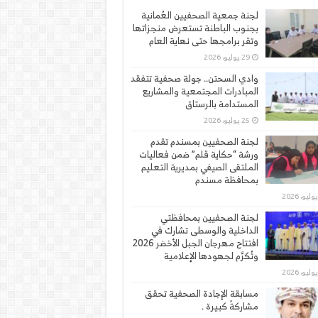
لجنة جمعية الصحفيين العُمانية
بجنوب الباطنة تستعرض منجزاتها
وتقر برامجها حتى نهاية العام
29 يوليو، 2026
وادي السحتن.. جولة صحفية تتفقد
المبادرات المجتمعية والمشاريع
المستدامة بالرستاق
25 يوليو، 2026
لجنة الصحفيين بمسندم تقدم
ورشة “حكاية قلم” ضمن فعاليات
الملتقى الصيفي بمديرية التعليم
بمحافظة مسندم
لجنة الصحفيين بمحافظتي
الداخلية والوسطى تشارك في
افتتاح مهرجان الجبل الأخضر 2026
وتُكرَّم لجهودها الإعلامية
مسابقة الإجادة الصحفية تحقق
مشاركةً كبيرة .