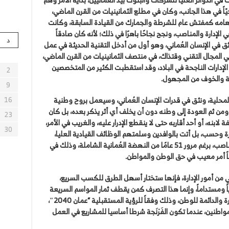
يّاً في هذا الجانب، وكان في مطلع الثمانينيات من القرن الماضي،
 مهامه كمفتش عام للشرطة والجمارك من القيادة السابقة، وكانت
الإدارة والمناصب، ونجح نجاحًا باهرًا في ذلك؛ لأنه كان صادقاً
د
ثق في الإنسان العُماني، وهو أول من أدخل التقنية الحديثة في عمل
ي المجال التقني وقتذاك، في منتصف الثمانينيات من القرن الماضي،
دارات الناجحة في البلاد، وقد استقطبت الكثير من المتخصصين
2
نَجة والخوف من المجهول.
9
ت المحلية، ونثق في قدرات الإنسان العُماني، وسيعمل بروح وطنية
16
 ثم العودة إلى وطنه دون أن يخلف أي أثر يذكر بعده، بل كان
23
لابنه، أو أحد أقاربه حتى لا ينقطع الإدرار عليه، والغريب في الأمر،
30
رة وحسب، بل أتت بالوافدين وسلمتهم الوظائف القيادية العليا،
وكأن عُمان لم تستطع أن تلد من يتولى تلك المناصب، برغم مرور 51 عامًا من النهضة العُمانية الشاملة، وذلك في
 أمر معيب في حق الوطن والمواطن.
من أمور الإدارة، فإنها ستختار أسهل الطرق للكسب السريع،
اً ومستداماً، وإنما هذا التصرف كمن يقطف ثمار المواسم السريعة
ويمضي، ولكنه حتماً لن يسير مع الأهداف الكبيرة والدائمة للوطن، وذلك وفقاً للرؤية المستقبلية “عمان 2040″،
اطنين، عندما تكون الفَرْنَجة شرطا أساسيا للمشاريع في العمل