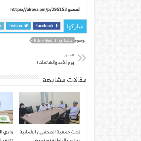
المصدر:
https://alroya.om/p/295153
Twitter
Facebook
شاركها
الوسوم
فَرْنَجة الإدارة.. غفلة أم رضا؟!
السابق
يوم الأحد والشائعات!
مقالات مشابهة
لجنة جمعية الصحفيين العُمانية
وادي ا
بجنوب الباطنة تستعرض
تتفقد ا