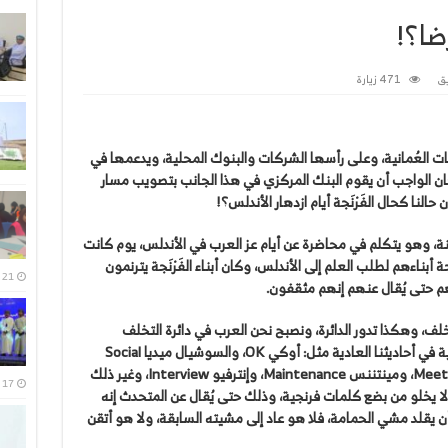
رضا؟!
ق
471 زيارة
كات العُمانية، وعلى رأسها الشركات والبنوك المحلية، ويدعمها في
ان الواجب أن يقوم البنك المركزي في هذا الجانب بتصويب مسار
النا كحال الفَرْنَجة أيام ازدهار الأندلس؟!
 وهو يتكلم في محاضرة عن أيام عز العرب في الأندلس، يوم كانت
 أبناءهم لطلب العلم إلى الأندلس، وكان أبناء الفَرْنَجة يترنمون
21 يوليو، 2026
م حتى يُقال عنهم إنهم مثقفون.
، وهكذا تدور الدائرة، ونصبح نحن العرب في دائرة التخلف
والضعف، فأصبحنا نترنم ببعض الكلمات الفرنجية في أحاديثنا العادية مثل: أوكي OK، والسوشيال ميديا Social
media، وبرزنتيشن Presentation، وميتنج Meeting، ومينتننس Maintenance، وإنترفيو Interview، وغير ذلك
17 يوليو، 2026
لا يخلو من بضع كلمات فرنجية، وذلك حتى يُقال عن المتحدث إنه
أن يقلد مشي الحمامة، فلا هو عاد إلى مشيته السابقة، ولا هو أتقن