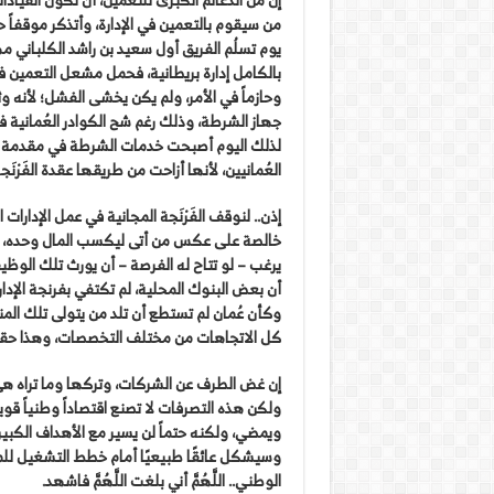
من سيقوم بالتعمين في الإدارة، وأتذكر موقفاً ح
يوم تسلُم الفريق أول سعيد بن راشد الكلباني
بالكامل إدارة بريطانية، فحمل مشعل التعمين في 
وحازماً في الأمر، ولم يكن يخشى الفشل؛ لأنه و
جهاز الشرطة، وذلك رغم شح الكوادر العُمانية ف
لذلك اليوم أصبحت خدمات الشرطة في مقدمة الإ
العُمانيين، لأنها أزاحت من طريقها عقدة الفَرْ
إذن.. لنوقف الفَرْنَجة المجانية في عمل الإدارا
خالصة على عكس من أتى ليكسب المال وحده، ومن
يرغب – لو تتاح له الفرصة – أن يورث تلك الوظيفة 
أن بعض البنوك المحلية، لم تكتفي بفرنجة الإدا
كل الاتجاهات من مختلف التخصصات، وهذا حقاً
إن غض الطرف عن الشركات، وتركها وما تراه هي 
ولكن هذه التصرفات لا تصنع اقتصاداً وطنياً قوي
وسيشكل عائقًا طبيعيًا أمام خطط التشغيل للمو
الوطني.. اللَّهُمَّ أني بلغت اللَّهُمَّ فاشهد.