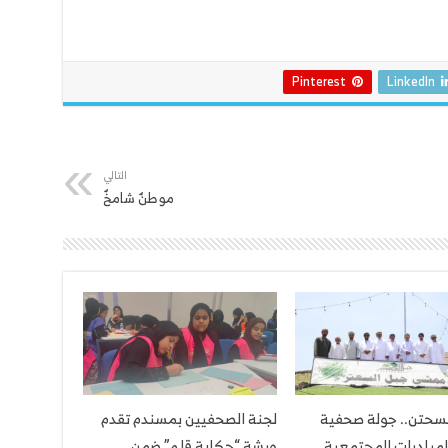
Pinterest
LinkedIn
التالي
موطنٌ شامخٌ
لسحتن.. جولة صحفية
لجنة الصحفيين بمسندم تقدم
لمبادرات المجتمعية
ورشة “حكاية قلم” ضمن