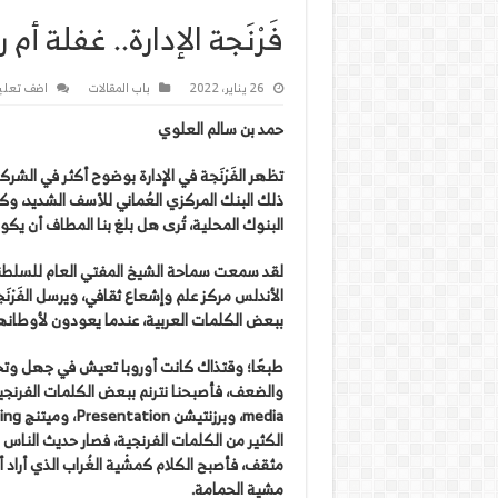
فَرْنَجة الإدارة.. غفلة أم 
26 يناير، 2022
باب المقالات
اضف تعلي
حمد بن سالم العلوي
تظهر الفَرْنَجة في الإدارة بوضوح أكثر في الشر
ذلك البنك المركزي العُماني للأسف الشديد، وك
البنوك المحلية، تُرى هل بلغ بنا المطاف أن يكون ح
لقد سمعت سماحة الشيخ المفتي العام للسلطنة،
الأندلس مركز علم وإشعاع ثقافي، ويرسل الفَرْنَجة
ببعض الكلمات العربية، عندما يعودون لأوطانه
طبعًا؛ وقتذاك كانت أوروبا تعيش في جهل وتخلف
الكثير من الكلمات الفرنجية، فصار حديث الناس 
مثقف، فأصبح الكلام كمشْية الغُراب الذي أراد 
مشية الحمامة.