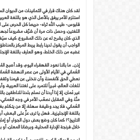
لقد كان هناك قرار في الثمانينات من الديوان الس
استلزم الأمر يرفق بالأصل الذي هو باللغة العربي
قابوس- طيب الله ثراه- حريصا كل الحرص على ا
اللغتين، وحصل ذات مرة أن شرَّف مشروعاً لجهة
الواجب أن يقول لدينا رابط يربط المركز بالمناطق
غضبه من ذلك الخلط، وهو العارف باللغة الإنجليز
إذن.. ما بالنا نعود القهقراء اليوم، وقد أصبح الم
العُماني في الأيام الأولى من عصر النهضة العُم
نعطي الحق لأنفسنا، وأن نتخلى عن قيمنا وثقفتنا
للغات العالم، مُبرراً للتمرد على لغتنا العربية، 
غير عُمان، إلا إذا أردنا أن نسلم بلدنا للناطقين ب
منِّا، وفي المقابل نصعّب الأمر في وجه العُماني،
العُماني، فلا يجد وظيفة سهلة، إلا من يتكلم بغير
باللغة الإنجليزية.. فهل يا ترى عزَّ على البعض،
التاريخ؟! كما كان وضع بعض دول الجوار، أو إمارا
خلال فرنجة الإدارة المحلية، وبرضانا المعلن، أو
إن من الدعائم الكبرى للتعمين، أن تكون القيادات 