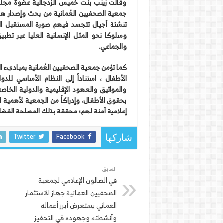
وقالت زينب بنت خميس الزدجالية عضوة مجلس
جمعية الصحفيين العُمانية من بحث وإصدار هذا 
وسلوكا نحو المثل الإنسانية العليا عبر تطبي
والجماعي.
كما تؤمن جمعية الصحفيين العُمانية بمبادىء 
الأطفال ، استناداً إلى النظام الأساسي للدو
والمواثيق والعهود الإقليمية والدولية الخاص
بحقوق الأطفال، وإدراكاً من الجمعية لأهمية ا
إعلامية آمنة لهم؛ محققة بذلك المصلحة الفض
Twitter
Facebook
شاركها
السابق
في الصالون الإعلامي لجمعية
الصحفيين العمانية جهاز الاستثمار
العماني يستعرض أبرز أعماله
وأنشطته وجهوده في التحفيز