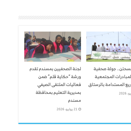
لسحتن.. جولة صحفية
لجنة الصحفيين بمسندم تقدم
لمبادرات المجتمعية
ورشة “حكاية قلم” ضمن
يع المستدامة بالرستاق
فعاليات الملتقى الصيفي
بمديرية التعليم بمحافظة
مسندم
21 يوليو، 2026