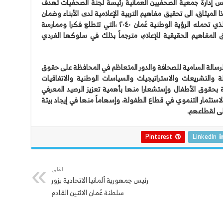
 إدارة جمعية الصحفيين العمانية رئيسة لجنة الصحفيات تهدف
الميثاق، الى تحقيق مفاهيم التربية الإعلامية لدى الأبناء وضمان
تنشئة أجيال تتجسد فيهم صورة المستقبل الذي تحمله الرؤية الوطنية عُمان ٢٠٤٠ ،التي تتطلع فكرا وممارسة
ق المفاهيم الحقيقية للإعلام، مترجماً بذلك في سلوكها الفردي
الرسالة السامية للصحافة والدور المتعاظم في المحافظة على حقوق
لة والتشريعات والاستراتيجيات والسياسات الوطنية والاتفاقيات
ة بحقوق الأطفال وإستشعارا منها بأهمية تعزيز الرصيد المعرفي
لاستثمار التنموي في قطاع الطفولة، وإسهاماً منها في إيجاد بيئة
لى لقطاعهم.
Pinterest
LinkedIn
التالي
رئيس جمهورية ⁧‫ألمانيا‬⁩ الاتحادية يزور
سلطنة ⁧‫عُمان‬⁩ الاثنين القادم