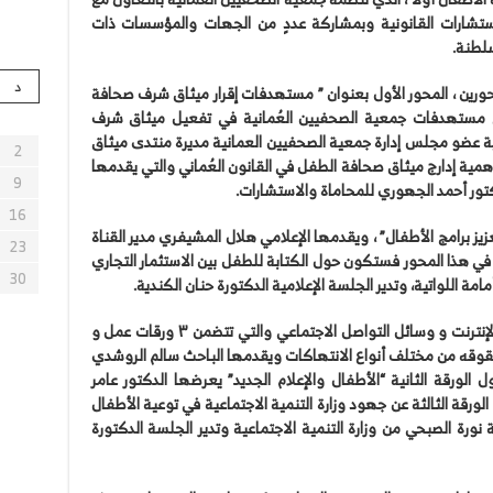
ستشارات القانونية وبمشاركة عددٍ من الجهات والمؤسسات ذات
سلطنة.
د
سمة على محورين ، المحور الأول بعنوان ” مستهدفات إقرار ميثاق شرف صحافة
رقات رئيسية وهي مستهدفات جمعية الصحفيين العُمانية في تفعيل ميثاق شرف
ة عضو مجلس إدارة جمعية الصحفيين العمانية مديرة منتدى ميثاق
2
همية إدارج ميثاق صحافة الطفل في القانون العُماني والتي يقدمها
9
ور أحمد الجهوري للمحاماة والاستشارات.
16
عزيز برامج الأطفال” ، ويقدمها الإعلامي هلال المشيفري مدير القناة
23
يرة في هذا المحور فستكون حول الكتابة للطفل بين الاستثمار التجاري
30
ة اللواتية، وتدير الجلسة الإعلامية الدكتورة حنان الكندية.
الجلسة الثانية بعنوان حماية الطفل من عنف الإنترنت و وسائل التواصل الاجتماعي والتي تتضمن ٣ ورقات عمل و
قوقه من مختلف أنواع الانتهاكات ويقدمها الباحث سالم الروشدي
ل الورقة الثانية “الأطفال والإعلام الجديد” يعرضها الدكتور عامر
لورقة الثالثة عن جهود وزارة التنمية الاجتماعية في توعية الأطفال
 نورة الصبحي من وزارة التنمية الاجتماعية وتدير الجلسة الدكتورة