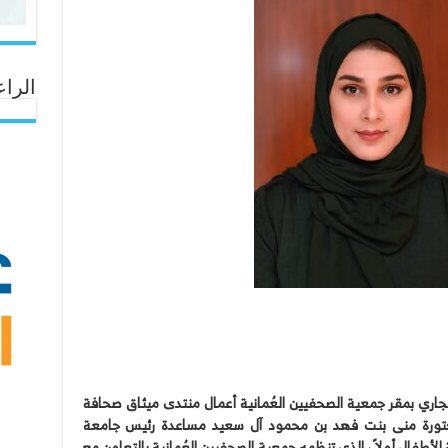
الراع
ثنين القادم الموافق ٢٧ نوفمبر الجاري بمقر جمعية الصحفيين العُمانية أعمال منتدى ميثاق صحافة
دكتورة منى بنت فهد بن محمود آل سعيد مساعدة رئيس جامعة
أطفال أولاً ، الذي تنظمه جمعية الصحفيين العُمانية بالتعاون مع