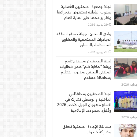
لجنة جمعية الصحفيين العُمانية
بجنوب الباطنة تستعرض منجزاتها
وتقر برامجها حتى نهاية العام
29 يوليو، 2026
وادي السحتن.. جولة صحفية تتفقد
المبادرات المجتمعية والمشاريع
المستدامة بالرستاق
25 يوليو، 2026
لجنة الصحفيين بمسندم تقدم
ورشة “حكاية قلم” ضمن فعاليات
الملتقى الصيفي بمديرية التعليم
بمحافظة مسندم
لجنة الصحفيين بمحافظتي
الداخلية والوسطى تشارك في
افتتاح مهرجان الجبل الأخضر 2026
وتُكرَّم لجهودها الإعلامية
مسابقة الإجادة الصحفية تحقق
مشاركةً كبيرة .