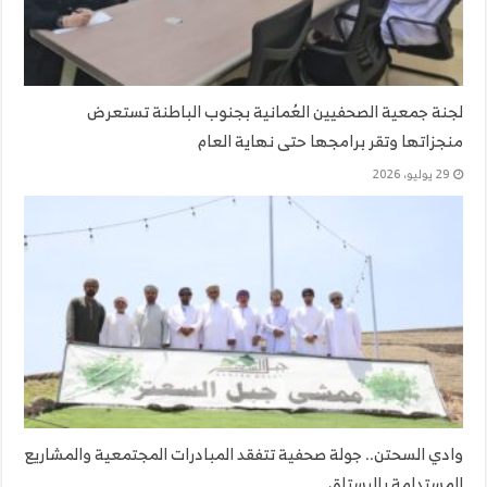
لجنة جمعية الصحفيين العُمانية بجنوب الباطنة تستعرض
منجزاتها وتقر برامجها حتى نهاية العام
29 يوليو، 2026
وادي السحتن.. جولة صحفية تتفقد المبادرات المجتمعية والمشاريع
المستدامة بالرستاق