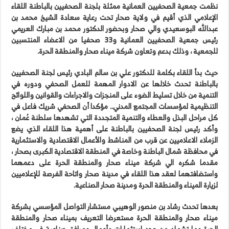
نظمت جمعية الصحفيين العمانية ممثلة بلجنة الصحفيين بالباطنة اللقاء
الإعلامي الذي أقيم في ولاية صحار تحت رعاية سعادة الشيخ محمد بن
عبدالله البوسعيدي والي صحار وبحضور الدكتور محمد بن مبارك العريمي
رئيس جمعية الصحفيين العمانية و33 صحفيا من الاعضاء المنتسبين
للجمعية ، وذلك بدعم وتعاون شركة ميناء صحار والمنطقة الحرة.
حيث بدأ اللقاء بكلمة للدكتور علي بن سالم البادي رئيس لجنة الصحفيين
بالباطنة تحدث خلالها عن الادوار المهمة للعمل الصحفي ودوره في
التنمية من خلال تسليط الضوء على المنجزات والاجراءات والقوانين واللوائح
التنظيمية لمؤسسات المجتمع المدني.. مؤكدا أن الصحفي شريك فاعل في
كل مراحل البذل والعطاء والتنمية المتجددة التي تشهدها سلطنة عُمان ،
وأكد رئيس لجنة الصحفيين بالباطنة على أهمية هذا اللقاء الذي يضع
الزملاء الاعلاميين عن قرب من المناشط والأعمال الاقتصادية والاستثمارية
في محافظة شمال الباطنة وخاصة في المنطقة الاقتصادية الكبرى بصحار ،
مقدما شكره الي شركة ميناء صحار والمنطقة الحرة على دعمهما
واستضافتهما لعقد هذا اللقاء في مدينة صحار واتاحة الفرصة للإعلاميين
لزيارة الميناء والمنطقة الحرة ومدينة صحار الصناعية.
بعدها تحدث رشاد بن منصور الوهيبي مستشار التواصل المؤسسي بشركة
ميناء صحار والمنطقة الحرة مستعرضا التعريف بميناء صحار والمنطقة
الحرة وما تشمله من حجم استثمارات وأعمال ومرافق صناعية في مختلف