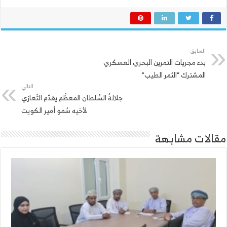
السابق
بدء مجريات التمرين البحري العسكري
المشترك “الثمر الطيب”
التالي
جلالةُ السُّلطان المعظّم يقدّم التّعازي
لأخيه سُمو أمير الكويت
مقالات مشابهة