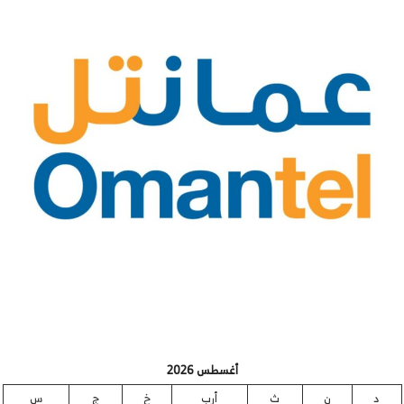
أغسطس 2026
د
ن
ث
أرب
خ
ج
س