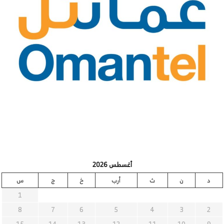
أغسطس 2026
د
ن
ث
أرب
خ
ج
س
1
8
7
6
5
4
3
2