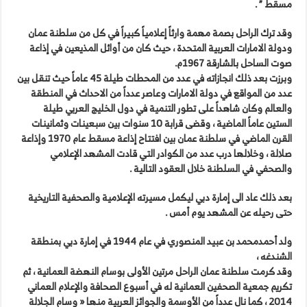
مسقط ” .
وقد ترك الراحل بصمة مهمة وارثاً إعلامياً كبيراً في كل من سلطنة عمان
ودولة الامارات العربية المتحدة ، حيث كان من أوائل المذيعين في إذاعة
صوت الساحل بالشارقة 1967م.
وبرزت بعد ذلك انجازاته في عدد من المحطات طيلة 45 عاماً حيث تنقل بين
عدد من المواقع في دولة الامارات وعاصر عدداً من الاحداث في المنطقة
والعالم وكان شاهداً على تطور التنمية في دول الخليج العربي طيلة
الستين عاماً الماضية ، وقضى قرابة 10 سنوات بين سبعينات وثمانينات
القرن الماضي في سلطنة عمان بين افتتاح إذاعة مسقط عام 1970 وإذاعة
صلالة ، وخلالها درب عدد من الكوادر التي قادت المشهد الإعلامي
والصحفي في السلطنة خلال العقود التالية .
بعد ذلك عاد الى إمارة دبي ليكمل مسيرته الإعلامية والصحفية التاريخية
حتى رحيله عن المشهد يوم أمس .
ولد أحمدمحمد بن عبيد المنصوري في عام ‬1944 في إمارة دبي بمنطقة
الشندغه ،
وقد كرمت سلطنة عمان الراحل مرتين الأولى بوسام النهضة العمانية ، ثم
تكريم جمعية الصحفين العمانية له في أسبوع الصحافة والإعلام العماني
2014 ، كما نال عدداً من الأوسمة والجوائز العربية منها « وسام الجلالة