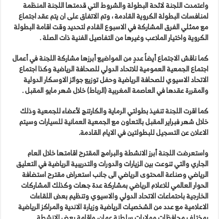
واعتمدت اللجنة لائحة البطولة والشروط التي قدمتها اللجنة المنظمة
لمنافسات البطولة الكروية القادمة ، وتم الاتفاق على ان يتم عقد اجتماع
مع ممثلي الفرق المشاركة في الاسبوع القادم لتحديد وقت اقامة البطولة
الكروية واختيار الملاعب وغيرها من التفاصيل الفنية ذات الصلة .
كما ناقش الاجتماع أيضاً عددٍ من المواضيع أبرزها مشاركة اللجنة في أعمال
اجتماع الجمعية العمومية للاتحاد الدولي للصحافة الرياضية وكذا اجتماع
الاتحاد الاسيوي للصحافة الرياضية وحفل توزيع جوائز الاوسكار الدولية
والمقررة عقدها في العاصمة المغربية (الرباط) خلال شهر مايو المقبل .
كما اقرت اللجنة تنفيذ بطولتي الرماية والكارتنج لأعضاء للجمعية وذلك
خلال شهر فبراير المقبل بالتعاون مع الجمعية العمانية للسيارات وسيتم
الاعلان عن التسجيل للبطولتين في الايام القادمة.
واستعرضت اللجنة أبرز الانشطة والبرامج المقترح اقامتها خلال العام
الجاري والتي تنوعت بين الزيارات والدورات والتدريبية الرياضية في التعليق
الرياضي وصناعة المحتوى الرياضي الى جانب استعراض مقترح استضافة
الحوار العالمي للاعلام الرياضي بمشاركة عدة جهات وكذلك المشاركات
الخارجية باحتماعات الاتحاد الدولي والاسيوي وتنظيم بعض اللقاءات
الاعلامية مع عدد من الشخصيات الرياضية وزيارة الاندية والمراكز الرياضية
بمختلف محافظات وولايات سلطنة عمان، واقامة بعض الانشطة