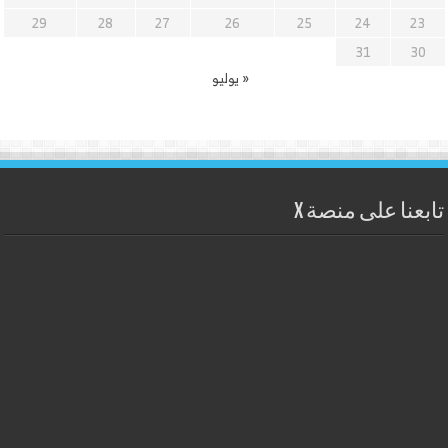
29
28
27
26
25
24
23
31
30
« يوليو
تابعنا على منصة X