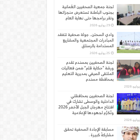
لجنة جمعية الصحفيين العُمانية
بجنوب الباطنة تستعرض منجزاتها
وتقر برامجها حتى نهاية العام
29 يوليو، 2026
وادي السحتن.. جولة صحفية تتفقد
المبادرات المجتمعية والمشاريع
المستدامة بالرستاق
25 يوليو، 2026
لجنة الصحفيين بمسندم تقدم
ورشة “حكاية قلم” ضمن فعاليات
الملتقى الصيفي بمديرية التعليم
بمحافظة مسندم
لجنة الصحفيين بمحافظتي
الداخلية والوسطى تشارك في
افتتاح مهرجان الجبل الأخضر 2026
وتُكرَّم لجهودها الإعلامية
مسابقة الإجادة الصحفية تحقق
مشاركةً كبيرة .