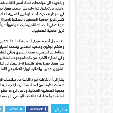
وبالعودة الى مواجهات مساء أمس الثلاثاء، فقد ا
في شوطيها، حيث استطاع فريق المديرية العامة ل
لاعبي فريق جمعية الصحفيين العمانية للمباراة ك
تفوقت في اللحظات الأخيرة ليخطفوا فوزاً ثميناً
فريق جمعية الصحفيين.
وقد سجل أهداف فريق المديرية العامة للشؤون ال
وهاشم الجابري وسعيد البهلاني ومحمد السياب
عبدالمنعم الحبسي وسيف العميري وعلي الكلي
وفي المباراة الأخرى من ذات المجموعة، استطاع 
على فريق جريدة عما
للشؤون الادارية والمالية لوزارة الاعلام في اللقاء ال
شهدت متابعة من أعضاء مجلس ادارة جمعية الص
جمعية الصحفيين العمانية وباسل الرواس عضو م
المنظمة وأعضاء لجنة الاعلام الرياضي بالجمعية.
Twitter
Facebook
شاركها