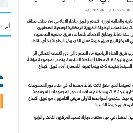
اضف تعليق
202 زيارة
ارية والمالية لوزارة الاعلام وفريق جلفار الاعلامي من خطف بطاقة
الراع
لك بمنافسات البطولة الكروية الرمضانية لجمعية الصحفيين
لا الفريقان على ستة نقاط وبفارق الاهداف فقط عن فريق جمعية الصحفيين
ي المركز الرابع فريق جريدة عمان الذي ودّع البطولة بلا أي نقاط.
 فريق القناة الرياضية من الصعود الى دور النصف النهائي اثر
تغلبه المهم على حساب قناة تلفزيون سلطنة عمان بنتيجة 6-3، محققاً النقطة السادسة وتصدر المجموعة مؤقتاً،
حيث فاز في لقاءه الافتتاحي على حساب جمعية السينما بنتيجة 5-2، بينما تعرض للخسارة أمام فريق الابداع
ة السينما الذي حقق ثلاث نقاط مهمة له في ختام دور المجموعات
وذلك بعد فوزه الحاسم على فريق الابداع والابتكار بنتيجة 5-1، وستختتم منافسات دور المجموعات للمجموعة
رية حيث ستجمع المواجهة الأولى فريقي التلفزيون مع فريق الابداع
ظيره فريق جريدة الشبيبة.
 المقبل في حين ستقام مباراة تحديد المركزين الثالث والرابع