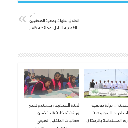
التالي
انطلاق بطولة جمعية الصحفيين
العُمانية للبادل بمحافظة ظفار
لسحتن.. جولة صحفية
لجنة الصحفيين بمسندم تقدم
لمبادرات المجتمعية
ورشة “حكاية قلم” ضمن
يع المستدامة بالرستاق
فعاليات الملتقى الصيفي