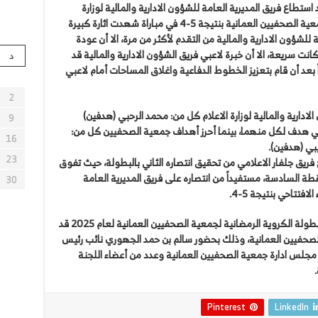
ستطاع فريق المديرية العامة للشؤون الادارية والمالية لوزارة
الاعلام من تحقيق فوز مثير على حساب فريق جمعية الصحفيين العمانية بنتيجة 5-4 في مباراة شهدت اثارة كبيرة
لشؤون الادارية والمالية من التقدم لأكثر من مرة، الا أن عودة
انت سريعة، الا أن خبرة لاعبي فريق الشؤون الادارية والمالية قد
د
 بعد أن قام بتعزيز الخطوط الدفاعية واغلاق المساحات أمام لاعبي
2
ادارية والمالية لوزارة الاعلام كل من: محمد الرحبي (هدفين)
9
ي هدف لكل منهما، بينما أحرز أهداف جمعية الصحفيين كل من:
16
بي (هدفين).
23
فريق جلفار الاعلامي من تحقيق انتصاره الثاني بالبطولة، حيث تفوق
ن بنتيجة 8-3 ليصل الى النقطة السادسة، مستفيداً من انتصاره على فريق المديرية العامة
30
افتتاحي بنتيجة 5-4.
يشار الى أن لقاءات اليوم الثالث من منافسات البطولة الكروية الرمضانية لجمعية الصحفيين العمانية لعام 2025 قد
حفيين العمانية، وذلك بحضور سالم بن حمد الجهوري نائب رئيس
جلس ادارة جمعية الصحفيين العمانية وعدد من أعضاء اللجنة
Pinterest
LinkedIn