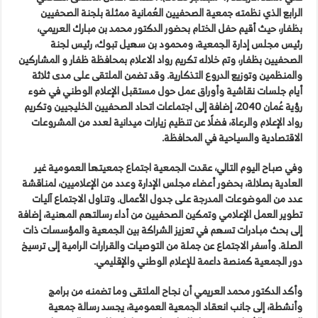
الرابع الذي نظمته جمعية الصحفيين العُمانية ممثلة بلجنة الصحفيين
بظفار، حيث أقيم حفل الختام بحضور الدكتور محمد بن مبارك العريمي،
رئيس مجلس إدارة الجمعية، ومحمود بن سهيل تبوك، رئيس لجنة
الصحفيين بظفار، وتم خلاله تكريم رواد الاعلام بمحافظة ظفار و المشاركين
والمنظمين وتوزيع الدروع التذكارية. وقد تضمن الملتقى على مدى ثلاثة
أيام جلسات نقاشية وأوراق عمل حول مستقبل الإعلام الوطني في ضوء
رؤية عُمان 2040، إضافة إلى اجتماعات اتحاد الصحفيين الخليجيين وتكريم
رواد الإعلام والرعاة، فضلًا عن تنظيم زيارات ميدانية لعدد من المشروعات
الاقتصادية والسياحية في المحافظة.
وفي صباح اليوم التالي، عقدت الجمعية اجتماع جمعيتها العمومية غير
العادية بصلالة، بحضور أعضاء مجلس الإدارة وعدد من الإعلاميين، لمناقشة
عدد من الموضوعات المدرجة على جدول الأعمال. وتناول الاجتماع آليات
تطوير العمل الإعلامي وتمكين الصحفيين من أداء رسالتهم المهنية، إضافة
إلى بحث مبادرات تسهم في تعزيز الشراكة بين الجمعية والمؤسسات ذات
الصلة. وأسفر الاجتماع عن جملة من التوصيات والقرارات الرامية إلى ترسيخ
دور الجمعية كمنصة داعمة للإعلام الوطني والإقليمي.
وأكد الدكتور محمد العريمي أن نجاح الملتقى وما تضمنه من برامج
وأنشطة، إلى جانب انعقاد الجمعية العمومية، يجسد رسالة جمعية