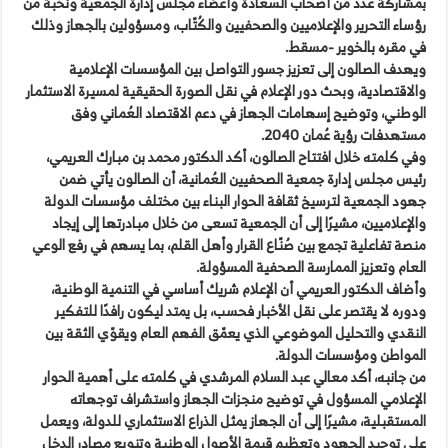
بمشاركة عدد من أصحاب السعادة وأعضاء مجلس إدارة الجمعية ونخبة من
رؤساء التحرير والإعلاميين والصحفيين والكُتّاب، ومسؤولين بالجهاز وذلك
في مقره بالخوير -مسقط.
ويهدف الصالون إلى تعزيز جسور التواصل بين المؤسسات الإعلامية
والاقتصادية، وبحث دور الإعلام في نقل الصورة الحقيقية لمسيرة الاستثمار
الوطني، وتوضيح إسهامات الجهاز في دعم الاقتصاد العُماني وفق
مستهدفات رؤية عُمان 2040.
وفي كلمته خلال افتتاح الصالون، أكد الدكتور محمد بن مبارك العريمي،
رئيس مجلس إدارة جمعية الصحفيين العُمانية، أن الصالون يأتي ضمن
جهود الجمعية لترسيخ ثقافة الحوار البناء بين مختلف مؤسسات الدولة
والإعلاميين، مشيرًا إلى أن الجمعية تسعى من خلال مبادرتها إلى إيجاد
منصة تفاعلية تجمع بين صُنّاع القرار وأهل القلم، بما يسهم في رفع الوعي
العام وتعزيز الممارسة الصحفية المسؤولة.
وأضاف الدكتور العريمي أن الإعلام شريك أساسي في التنمية الوطنية،
ودوره لا يقتصر على نقل الأخبار فحسب، بل يمتد ليكون رافدًا للتفكير
النقدي والتحليل الموضوعي الذي يعمّق الفهم العام ويقوّي الثقة بين
المواطن ومؤسسات الدولة.
من جانبه، أكد معالي عبد السلام المرشدي في كلمته على أهمية الحوار
الإعلامي المسؤول في توضيح منجزات الجهاز واستشراف توجهاته
المستقبلية، مشيرًا إلى أن الجهاز يمثل الذراع الاستثماري للدولة، ويعمل
على توحيد الجهود وتعظيم قيمة الأصول الوطنية وتنويع مصادر الدخل