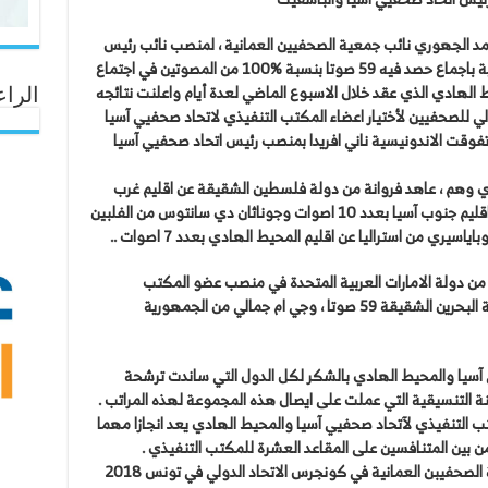
حمد الجهوري نائب جمعية الصحفيين العمانية ، لمنصب نائب رئيس
اتحاد صحفيي آسيا والمحيط الهادي للمرة الثانية باجماع حصد فيه 59 صوتا بنسبة 100‎%‎ من المصوتين في اجتماع
الهادي الذي عقد خلال الاسبوع الماضي لعدة أيام واعلنت نتائجه
الراع
لي للصحفيين لأختيار اعضاء المكتب التنفيذي لاتحاد صحفيي آسيا
تفوقت الاندونيسية ناني افريدا بمنصب رئيس اتحاد صحفيي آسيا
ب الجهوري وهم ، عاهد فروانة من دولة فلسطين الشقيقة عن اقليم غرب
آسيا ب 32 صوتا ، وسابينا براجيت من الهند عن اقليم جنوب آسيا بعدد 10 اصوات وجوناثان دي سانتوس من الفلبين
 من دولة الامارات العربية المتحدة في منصب عضو المكتب
التنفيذي ب 59 صوتا ، ورشا الأبراهيم من مملكة البحرين الشقيقة 59 صوتا ، وجي ام جمالي من الجمهورية
آسيا والمحيط الهادي بالشكر لكل الدول التي ساندت ترشحة
نة التنسيقية التي عملت على ايصال هذه المجموعة لهذه المراتب .
قاعد المكتب التنفيذي لآتحاد صحفيي آسيا والمحيط الهادي يعد انجازا مهما
 بين المتنافسين على المقاعد العشرة للمكتب التنفيذي .
واشار أن الاتحاد الذي تأسس بمبادرة من جمعية الصحفيبن العمانية في كونجرس الاتحاد الدولي في تونس 2018