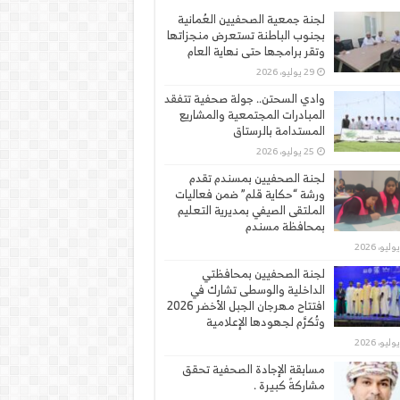
لجنة جمعية الصحفيين العُمانية
بجنوب الباطنة تستعرض منجزاتها
وتقر برامجها حتى نهاية العام
29 يوليو، 2026
وادي السحتن.. جولة صحفية تتفقد
المبادرات المجتمعية والمشاريع
المستدامة بالرستاق
25 يوليو، 2026
لجنة الصحفيين بمسندم تقدم
ورشة “حكاية قلم” ضمن فعاليات
الملتقى الصيفي بمديرية التعليم
بمحافظة مسندم
لجنة الصحفيين بمحافظتي
الداخلية والوسطى تشارك في
افتتاح مهرجان الجبل الأخضر 2026
وتُكرَّم لجهودها الإعلامية
مسابقة الإجادة الصحفية تحقق
مشاركةً كبيرة .