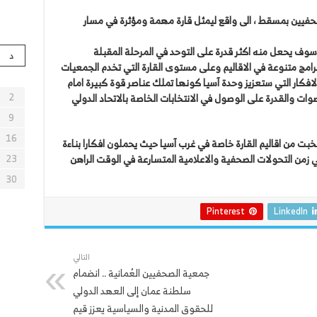
لدولي للصحفيين بمسقط ، الى واقع ليمثل قارة مهمة ومؤثرة في مسار
ة سوف يحعل منه اكثر قدرة على التوحد في المرحلة المقبلة
د
رامج متنوعة في الاقاليم وعلى مستوى القارة التي تخدم الجمعيات
افكار التي ستعزيز وحدة آسيا كونها تملك عناصر قوة كبيرة امام
صوات والقدرة على الوصول في الانتخابات الخاصة بالاتحاد الدولي
2
9
16
تخبت من اقاليم القارة خاصة في غرب آسيا حيث يحملون افكارا بناءة
ي زمن التحولات الصحفية والاعلامية المتسارعة في الوقت الراهن
23
30
Pinterest
LinkedIn
التالي
جمعية الصحفيين العُمانية .. انضمام
سلطنة عمان إلى العهد الدولي
للحقوق المدنية والسياسية يعزز قيم