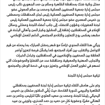
ممثل ولاية ضنك بمحافظة الظاهرة وسالم بن حمد الجهوري نائب رئيس
مجلس إدارة جمعية الصحفيين العمانية ومحمد بن سالم المعولي عضو
مجلس إدارة جمعية الصحفيين العمانية رئيس لجان المحافظات ومصطفى
بن خميس المعمري عضو مجلس إدارة جمعية الصحفيين العمانية رئيس
لجنة العضويات وشؤون الاعضاء ، إلى جانب أعضاء اللجنة وممثلي وسائل
الإعلام في المحافظتين، إضافة إلى المشايخ وكبار السن وأهالي البلدة، في
مشهد يعكس روح التعاون والتلاحم المجتمعي الداعم للعمل الإعلامي.
ويأتي هذا اللقاء السنوي تزامنًا مع شهر رمضان المبارك، بما يحمله من قيم
التواصل والتقارب بين أفراد المجتمع، كما يشكّل فرصة لتعزيز أواصر
العلاقة بين الصحفيين والإعلاميين في المحافظتين، وتبادل الخبرات
والتجارب المهنية والمعرفية، ومناقشة عدد من القضايا والموضوعات التي
تسهم في تطوير العمل الإعلامي وتعزيز دوره في خدمة الوطن والمجتمع.
تزكية مجلس إدارة اللجنة
وتم على هامش اللقاء تزكية مجلس إدارة لجنة الصحفيين بمحافظتي
الظاهرة والبريمي للدورة القادمة، حيث زُكّي الدكتور سلطان بن خميس
اليحيائي رئيسًا للجنة، ومحمد بن سعيد العلوي نائبًا للرئيس، وناصر بن حمد
الهنائي مقررًا، وعضوية كلٍ من حميد بن حمد المنذري، وثويني بن عبيد