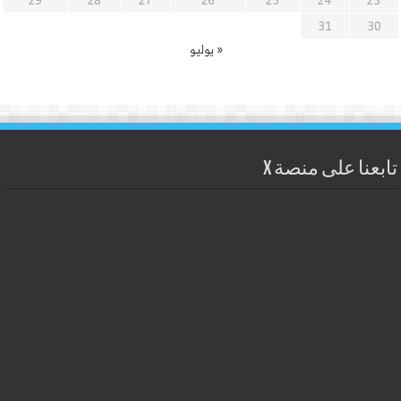
29
28
27
26
25
24
23
31
30
« يوليو
تابعنا على منصة X