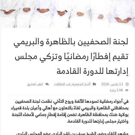
لجنة الصحفيين بالظاهرة والبريمي
تقيم إفطارًا رمضانيًا وتزكي مجلس
إدارتها للدورة القادمة
12 مارس، 2026
أخبار الجمعية
,
باب المقالات
اضف تعليق
138 زيارة
في أجواء رمضانية تسودها الألفة وروح التآخي، نظمت لجنة الصحفيين
بمحافظتي الظاهرة والبريمي لقاءً بالتعاون مع أهالي وأعيان بلدة قميراء
بولاية ضنك بمحافظة الظاهرة، تضمن إقامة إفطارٍ جماعي لأعضاء اللجنة
واختيار مجلس إدارتها للدورة القادمة.
وشهد اللقاء حضور الشيخ سيف بن راشد البادي عضو المجلس البلدي