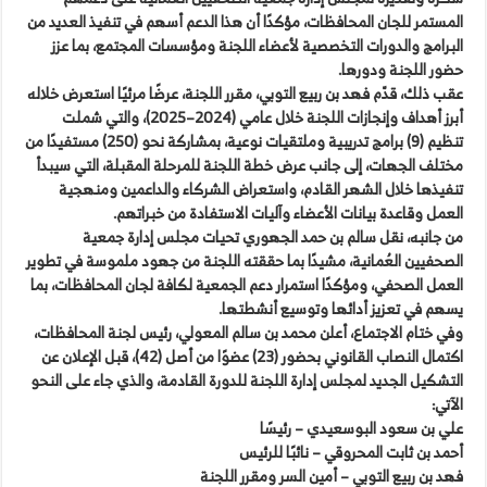
المستمر للجان المحافظات، مؤكدًا أن هذا الدعم أسهم في تنفيذ العديد من
البرامج والدورات التخصصية لأعضاء اللجنة ومؤسسات المجتمع، بما عزز
حضور اللجنة ودورها.
عقب ذلك، قدّم فهد بن ربيع التوبي، مقرر اللجنة، عرضًا مرئيًا استعرض خلاله
أبرز أهداف وإنجازات اللجنة خلال عامي (2024–2025)، والتي شملت
تنظيم (9) برامج تدريبية وملتقيات نوعية، بمشاركة نحو (250) مستفيدًا من
مختلف الجهات، إلى جانب عرض خطة اللجنة للمرحلة المقبلة، التي سيبدأ
تنفيذها خلال الشهر القادم، واستعراض الشركاء والداعمين ومنهجية
العمل وقاعدة بيانات الأعضاء وآليات الاستفادة من خبراتهم.
من جانبه، نقل سالم بن حمد الجهوري تحيات مجلس إدارة جمعية
الصحفيين العُمانية، مشيدًا بما حققته اللجنة من جهود ملموسة في تطوير
العمل الصحفي، ومؤكدًا استمرار دعم الجمعية لكافة لجان المحافظات، بما
يسهم في تعزيز أدائها وتوسيع أنشطتها.
وفي ختام الاجتماع، أعلن محمد بن سالم المعولي، رئيس لجنة المحافظات،
اكتمال النصاب القانوني بحضور (23) عضوًا من أصل (42)، قبل الإعلان عن
التشكيل الجديد لمجلس إدارة اللجنة للدورة القادمة، والذي جاء على النحو
الآتي:
علي بن سعود البوسعيدي – رئيسًا
أحمد بن ثابت المحروقي – نائبًا للرئيس
فهد بن ربيع التوبي – أمين السر ومقرر اللجنة