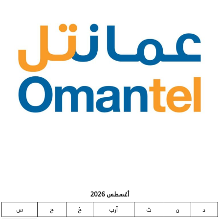
أغسطس 2026
د
ن
ث
أرب
خ
ج
س