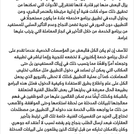
يزال البعض منها غير قادرة، لانها تفتقر إلى الأدوات التي تمكنها من
تحقيق ذلك سواء كانت فنية أو إدارية مرتبطة بالعنصر البشري، ومن
يحاول البدء في تطبيق برنامج «خدمة» عادة ما يكون مستعجلًا في
التطبيق، دون المرور في تجربة تضمن النجاح وعدم التأثير السلبي للمستفيد
من برنامج الخدمة، من خلال التأخير في انجاز المعاملة التي يترتب عليها
غرامة.
للأسف إن لم يكن الكل فالبعض من المؤسسات الخدمية، عندما تقدم على
ادخال برنامج خدمة إلكتروني لا تخضعه للتجربة وإنما تباشر في تطبيقه
وتجعله أمرًا واقعًا، مما يتسبب ذلك في إرباك المستفيدين بل حتى
المكاتب التي يمكن أن تساعد في دخول التطبيق مثل مكاتب تخليص
المعاملات، كما أن عملية التطبيق كذلك لا تحظى بالترويج الذي يجعل
الكل على علم واطلاع بطرق الاستفادة وكيفية الدخول، فمثل هذه البرامج
بطبيعة الحال معرضة في بدايتها الى بعض الأعطال الفنية المتعلقة
بالشبكة وكذلك أيضًا عدم تمكن القائمين عليها من الموظفين في فهم
معالجتها للبيانات المدخلة من لحظة استلامها وحتى الموافقة، والأصعب
من ذلك ما يواجهه طالب الخدمة عند دخوله الى التطبيق من مصطلحات
تحتاج إلى المزيد من التفسيرات الفنية، خاصة تلك التي ترتبط بتأجير
العقارات، فبعد ارسال الطلب بنجاح يتم رفضه لسبب لا أعتقد انه جوهري
وكان بالامكان تداركه من قبل اولئك الذين يطلعون على البيانات المدخلة