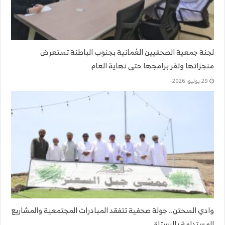
لجنة جمعية الصحفيين العُمانية بجنوب الباطنة تستعرض
منجزاتها وتقر برامجها حتى نهاية العام
29 يوليو، 2026
وادي السحتن.. جولة صحفية تتفقد المبادرات المجتمعية والمشاريع
المستدامة بالرستاق