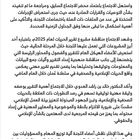
واستهل الاجتماع باعتماد محضر الاجتماع السابق، ومراجعة ما تم تنفيذه
بشأن التوصيات والقرارات الصادرة عنه، حيث جرى استعراض الإجراءات
المتخذة في عدد من الملفات ذات الصلة باختصاصات اللجنة، والتأكيد على
أهمية استكمال ما تبقى منها وفق الجداول الزمنية المحددة.
وشهد الاجتماع مناقشة مشروع تقرير الحريات لعام 2025م، باعتباره أحد
أبرز المشروعات التي تعمل عليها اللجنة خلال المرحلة الحالية، حيث
استعرض الأعضاء الهيكل العام للتقرير والفصول والمحاور الرئيسة التي
يتضمنها، إلى جانب مناقشة منهجية إعداد التقرير وآليات جمع البيانات
والمعلومات وتوثيقها وتحليلها بما يضمن تقديم تقرير مهني يعكس
واقع الحريات الإعلامية والصحفية في سلطنة عُمان خلال العام الماضي.
وأكد الدكتور خالد بن راشد العدوي خلال الاجتماع أهمية التقرير بوصفه
وثيقة مهنية توثيقية تسهم في رصد التطورات ذات العلاقة بالحريات
الصحفية والإعلامية، وتبرز الجهود المبذولة لتعزيز بيئة العمل الإعلامي،
مشددًا على ضرورة الالتزام بالدقة والموضوعية والمعايير المهنية في إعداد
محتواه، بما يعزز من قيمته المرجعية لدى المهتمين بالشأن الإعلامي
والحقوقي.
وفي هذا الإطار، ناقش أعضاء اللجنة آلية توزيع المهام والمسؤوليات بين