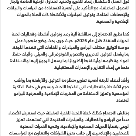
فرق العمل لاستكمال إعداد التقرير، وتحديد الجداول الزمنية الخاصة بإنجاز
الفصول المختلفة، مع التأكيد على أهمية الاستفادة من الدراسات والبيانات
والإحصاءات المتاحة، وتوثيق المبادرات والأنشطة ذات الصلة بالحريات
الإعلامية والصحفية.
كما تطرق الاجتماع إلى مناقشة آلية رصد وتوثيق أنشطة وفعاليات لجنة
الحريات المنفذة خلال عام 2026م، حيث جرى بحث وضع منهجية عمل
موحدة لتوثيق مختلف البرامج والمبادرات واللقاءات التي تنفذها اللجنة،
بما يشمل التوثيق التحريري والتصوير الفوتوغرافي والمرئي، وآليات حفظ
المواد وتنظيمها وأرشفتها إلكترونيًا بما يسهل الرجوع إليها والاستفادة
منها في إعداد التقارير والإصدارات المستقبلية.
وأكد أعضاء اللجنة أهمية تطوير منظومة التوثيق والأرشفة بما يواكب
حجم الأنشطة والفعاليات التي تنفذها اللجنة، ويسهم في حفظ الذاكرة
المؤسسية وتعزيز الاستفادة من المخرجات الإعلامية والمعرفية للبرامج
المنفذة.
وناقش الاجتماع كذلك خطة اللجنة للفترة المقبلة، حيث استعرض الأعضاء
عدداً من البرامج والفعاليات والمبادرات المقترحة التي تستهدف تعزيز
الوعي بقضايا الحريات الصحفية والإعلامية، وتنمية القدرات المهنية
للصحفيين والإعلاميين، إلى جانب تعزيز الشراكات والتعاون مع المؤسسات