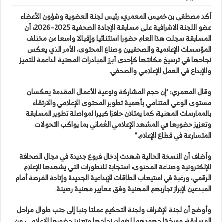
أكد مصطفى بن خميس المعمري، رئيس لجنة العضوية وشؤون الأعضاء
عضو اللجنة الاشرافية على مسابقة الإجادة الصحفية 2025–2026، أن
المسابقة سجلت هذا العام حضورا استثنائيا وإقبالا واسعا من مختلف
المؤسسات الإعلامية والصحفيين وصناع المحتوى، الأمر الذي يعكس
نجاحها في ترسيخ مكانتها كإحدى أبرز المبادرات المهنية الداعمة للتميز
والإبداع في العمل الإعلامي والصحفي.
وقال المعمري: “إن حجم المشاركة ونوعية الأعمال المقدمة يعكسان
مستوى الوعي المتنامي بأهمية تطوير المحتوى الإعلامي والارتقاء
بالممارسات المهنية، كما يمثلان حافزا كبيرا لمواصلة تطوير المسابقة
وتعزيز حضورها في المشهد الإعلامي العُماني بما يواكب التحولات
المتسارعة في قطاع الإعلام.”
وأضاف أن النسخة الحالية شهدت إدخال فروع جديدة في مجال الصحافة
الإلكترونية وصناعة المحتوى، استجابة للتطورات التي يشهدها الإعلام
الرقمي، ورغبة في استيعاب الطاقات الإبداعية الجديدة وإتاحة الفرصة أمام
المبدعين لإبراز تجاربهم المهنية وفق معايير مهنية رصينة.
وأوضح أن لجنة الإشراف ولجنة التحكيم عملتا جنبا إلى جنب طوال مراحل
المسابقة، وسخرتا جهودهما لضمان نجاحها وتعزيز حضورها الإعلامي، من