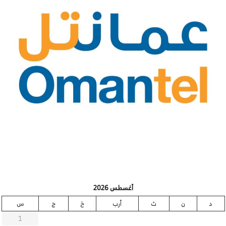
أغسطس 2026
د
ن
ث
أرب
خ
ج
س
1