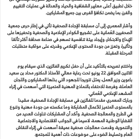
خلال تطبيق أعلى معايير الشفافية والحياد والعدالة في عمليات التقييم
والفرز، بما يضمن تكافؤ الفرص بين جميع المشاركين.
وأشار المعمري إلى أن مسابقة الإجادة الصحفية تأتي في إطار حرص جمعية
الصحفيين العُمانية على تشجيع الكوادر الإعلامية والصحفية وتحفيزها على
الإبداع والابتكار، وإيجاد بيئة تنافسية تسهم في صناعة صحافة أكثر تألقا
وتأثيرا، وتعزز من جودة المحتوى الإعلامي وقدرته على مواكبة متطلبات
المرحلة المقبلة.
واختتم تصريحه بالتأكيد على أن حفل تكريم الفائزين، الذي سيقام يوم
الاثنين الموافق 22 يونيو تحت رعاية معالي الأستاذ الدكتور محاد بن سعيد
باعوين وزير العمل، يمثل تتويجا للجهود التي بذلها المشاركون واللجان
العاملة، وفرصة للاحتفاء بالنماذج المهنية المتميزة التي أسهمت في إثراء
المشهد الإعلامي العُماني.
وبارك المعمري مقدما للفائزين في مسابقة الإجادة الصحفية، مشيدا
بالمستوى المتميز للأعمال المشاركة وما عكسته من جودة مهنية وتنوع
في الطرح والمعالجة الصحفية. وأكد أن المشاركات تناولت العديد من
القضايا الوطنية المهمة، لاسيما في الجوانب الاقتصادية والاجتماعية
والتنموية، وقدمت معالجات صحفية عميقة أسهمت في إثراء النقاش
العام وتسليط الضوء على موضوعات ذات أهمية للمجتمع.