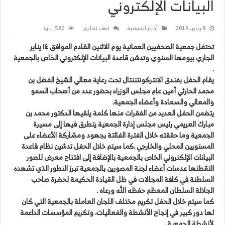
البيانات الإلكتروني
8 يناير، 2019
أخبار الجمعية
اضف تعليق
580 زيارة
تحتفل جمعية الصحفيين العمانية يوم الاثنين القادم الموافق ١٤ يناير
الجاري بيومها السنوي وتدشن قاعدة البيانات الإلكتروني الخاص بالجمعية
.
يقام الحفل بفندق الانتركونتننتال تحت رعاية معالي الشيخ الفضل بن
محمد الحارثي أمين عام مجلس الوزراء بحضور عدد من أصحاب السمو
والمعالي والسعادة وأعضاء الجمعية.
يتضمن الحفل العديد من الفقرات منها كلمة يلقيها الدكتور محمد بن
مبارك العريمي رئيس مجلس إدارة الجمعية يتطرق فيها إلى مسيرة
الجمعية وما حققته خلال الفترة الفائتة بجهود ومشاركة الأعضاء على
المستويين المحلي والخارجي .كما سيتم خلال الحفل تدشين نظام قاعدة
البيانات الإلكتروني الخاص بالجمعية بالإضافة إلى افتتاح معرض للصور
التقطتها عدسات أعضاء لجنة المصورين بالجمعية تبرز التطور الذي تشهده
السلطنة في كافة المجالات في ظل القيادة الحكيمة لحضرة صاحب
الجلالة السلطان المعظم حفظه الله ورعاه .
كما سيتم خلال الحفل تكريم مختلف اللجان العاملة بالجمعية التي كان
لها دور كبير في إنجاح الأنشطة والفعاليات، وتكريم المؤسسات الداعمة
لأنشطة الجمعية.