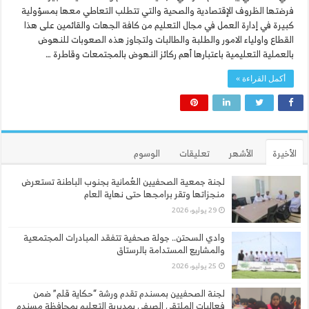
فرضتها الظروف الإقتصادية والصحية والتي تتطلب التعاطي معها بمسؤولية
كبيرة في إدارة العمل في مجال التعليم من كافة الجهات والقائمين على هذا
القطاع واولياء الامور والطلبة والطالبات ولتجاوز هذه الصعوبات للنهوض
بالعملية التعليمية باعتبارها أهم ركائز النهوض بالمجتمعات وقاطرة …
أكمل القراءة »
الأخيرة
الأشهر
تعليقات
الوسوم
لجنة جمعية الصحفيين العُمانية بجنوب الباطنة تستعرض
منجزاتها وتقر برامجها حتى نهاية العام
29 يوليو، 2026
وادي السحتن.. جولة صحفية تتفقد المبادرات المجتمعية
والمشاريع المستدامة بالرستاق
25 يوليو، 2026
لجنة الصحفيين بمسندم تقدم ورشة “حكاية قلم” ضمن
فعاليات الملتقى الصيفي بمديرية التعليم بمحافظة مسندم