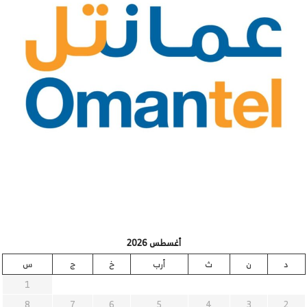
أغسطس 2026
د
ن
ث
أرب
خ
ج
س
1
8
7
6
5
4
3
2