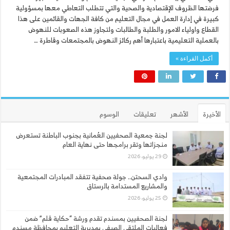
فرضتها الظروف الإقتصادية والصحية والتي تتطلب التعاطي معها بمسؤولية
كبيرة في إدارة العمل في مجال التعليم من كافة الجهات والقائمين على هذا
القطاع واولياء الامور والطلبة والطالبات ولتجاوز هذه الصعوبات للنهوض
بالعملية التعليمية باعتبارها أهم ركائز النهوض بالمجتمعات وقاطرة …
أكمل القراءة »
الأخيرة
الأشهر
تعليقات
الوسوم
لجنة جمعية الصحفيين العُمانية بجنوب الباطنة تستعرض
منجزاتها وتقر برامجها حتى نهاية العام
29 يوليو، 2026
وادي السحتن.. جولة صحفية تتفقد المبادرات المجتمعية
والمشاريع المستدامة بالرستاق
25 يوليو، 2026
لجنة الصحفيين بمسندم تقدم ورشة “حكاية قلم” ضمن
فعاليات الملتقى الصيفي بمديرية التعليم بمحافظة مسندم