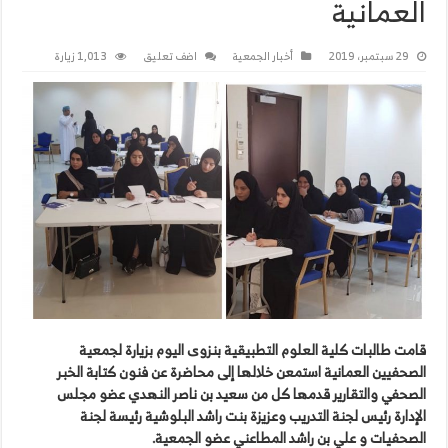
العمانية
29 سبتمبر، 2019
أخبار الجمعية
اضف تعليق
1,013 زيارة
قامت
طالبات
كلية
العلوم
التطبيقية
بنزوى
اليوم
بزيارة
لجمعية
الصحفيين
العمانية
استمعن
خلالها
إلى
محاضرة
عن
فنون
كتابة
الخبر
الصحفي
والتقارير
قدمها
كل
من
سعيد
بن
ناصر
النهدي
عضو
مجلس
الإدارة
رئيس
لجنة
التدريب
وعزيزة
بنت
راشد
البلوشية
رئيسة
لجنة
الصحفيات
و
علي
بن
راشد
المطاعني
عضو
الجمعية
.