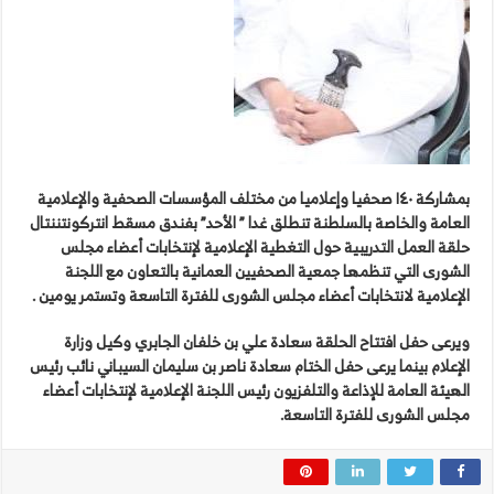
بمشاركة
١٤٠
صحفيا
وإعلاميا
من
مختلف
المؤسسات
الصحفية
والإعلامية
العامة
والخاصة
بالسلطنة
تنطلق
غدا
”
الأحد
”
بفندق
مسقط
انتركونتننتال
حلقة
العمل
التدريبية
حول
التغطية
الإعلامية
لإنتخابات
أعضاء
مجلس
الشورى
التي
تنظمها
جمعية
الصحفيين
العمانية
بالتعاون
مع
اللجنة
الإعلامية
لانتخابات
أعضاء
مجلس
الشورى
للفترة
التاسعة
وتستمر
يومين
.
ويرعى
حفل
افتتاح
الحلقة
سعادة
علي
بن
خلفان
الجابري
وكيل
وزارة
الإعلام
بينما
يرعى
حفل
الختام
سعادة
ناصر
بن
سليمان
السيباني
نائب
رئيس
الهيئة
العامة
للإذاعة
والتلفزيون
رئيس
اللجنة
الإعلامية
لإنتخابات
أعضاء
مجلس
الشورى
للفترة
التاسعة
.