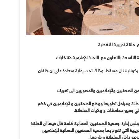
م
حلقة
تدريبية
للتغطية
ة
التاسعة
بالتعاون
مع
اللجنة
الإعلامية
لانتخابات
تركونتيننتال
مسقط
وذلك
تحت
رعاية
سعادة
علي
بن
خلفان
ن
الصحفيين
والإعلاميين
والمصوريين
الى
تعريف
طنة
ومراحل
تطورها
ووضع
الصحفيين
و
الإعلاميين
في
خضم
ي
جميع
محافظات
و
ولايات
السلطنة
.
جلس
إدارة
جمعية
الصحفيين
العمانية
كلمة
قال
فيها
ان
الحلقة
دريبية
التي
تقوم
بها
جمعية
الصحفيين
العمانية
للإعلاميين
وعه
داخل
السلطنة
وخارجها
.