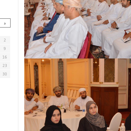
د
2
9
16
23
30