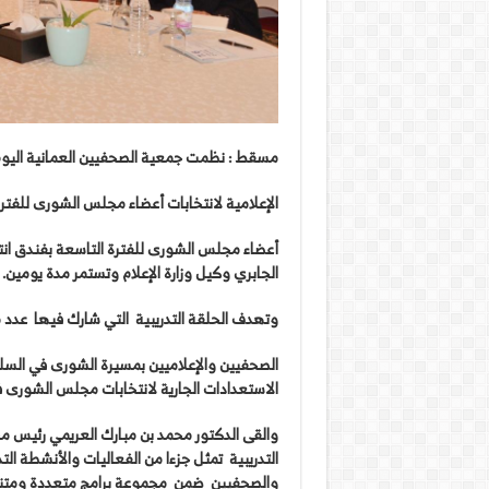
مسقط
:
نظمت
جمعية
الصحفيين
العمانية
اليو
الإعلامية
لانتخابات
أعضاء
مجلس
الشورى
للفتر
أعضاء
مجلس
الشورى
للفترة
التاسعة
بفندق
ان
الجابري
وكيل
وزارة
الإعلام
وتستمر
مدة
يومين
.
وتهدف
الحلقة
التدريبية
التي
شارك
فيها
عدد
م
الصحفيين
والإعلاميين
بمسيرة
الشورى
في
السل
الاستعدادات
الجارية
لانتخابات
مجلس
الشورى
ف
والقى
الدكتور
محمد
بن
مبارك
العريمي
رئيس
م
التدريبية
تمثل
جزءا
من
الفعاليات
والأنشطة
الت
والصحفيين
ضمن
مجموعة
برامج
متعددة
ومتن