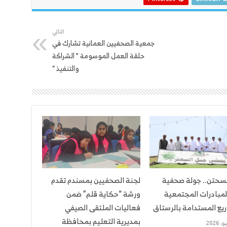
التالي
جمعية الصحفيين العمانية تشارك في
حلقة العمل الموسومة ” الشراكة
والتنفيذ “
لسحتن.. جولة صحفية
لجنة الصحفيين بمسندم تقدم
لمبادرات المجتمعية
ورشة “حكاية قلم” ضمن
يع المستدامة بالرستاق
فعاليات الملتقى الصيفي
بمديرية التعليم بمحافظة