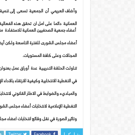
وأضاف
العريمي
أن
الجمعية
تسعى
إلى
تنمية
العمانية
دائما
على
امل
ان
تحقق
هذه
الفعالية
أعضاء
جمعية
الصحفيين
العمانية
للاستفادة
من
أعضاء
مجلس
الشورى
للفترة
التاسعة
ولكن
أيض
المجالات
وعلى
كافة
المستويات
.
تناولت
الحلقة
التدريبية
عدة
أوراق
عمل
بعنوان
في
التغطية
الانتخابية
وكيفية
الارتقاء
بالاداء
ال
والمباديء
والضوابط
في
الاطار
القانوني
لانتخاب
التغطية
الإعلامية
لانتخابات
أعضاء
مجلس
الشو
وتاثير
الصورة
في
نقل
وقائع
انتخابات
اعضاء
مجل
Twitter
Facebook