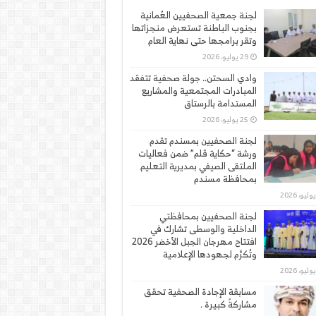
لجنة جمعية الصحفيين العُمانية
بجنوب الباطنة تستعرض منجزاتها
وتقر برامجها حتى نهاية العام
29 يوليو، 2026
وادي السحتن.. جولة صحفية تتفقد
المبادرات المجتمعية والمشاريع
المستدامة بالرستاق
25 يوليو، 2026
لجنة الصحفيين بمسندم تقدم
ورشة “حكاية قلم” ضمن فعاليات
الملتقى الصيفي بمديرية التعليم
بمحافظة مسندم
لجنة الصحفيين بمحافظتي
الداخلية والوسطى تشارك في
افتتاح مهرجان الجبل الأخضر 2026
وتُكرَّم لجهودها الإعلامية
مسابقة الإجادة الصحفية تحقق
مشاركةً كبيرة .