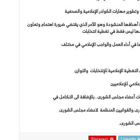
وتطوير
مهارات
الكوادر
الإعلامية
والصحفية
أهدافها
المنشودة
وهو
الأمر
الذي
يقتضي
ضرورة
اهتمام
وتعاون
ها
ليس
فقط
في
تغطية
انتخابات
ا
في
أداء
العمل
والواجب
الإعلامي
في
مختلف
التغطية
الإعلامية
للإنتخابات
والتوازن
إعلامي
للإعلاميين
ات
أعضاء
مجلس
الشورى
.
بالإضافة
الى
التكامل
في
رى
والقوانيين
المنظمة
لاعضاء
مجلس
الشورى
س
الشورى
.
Pinterest
LinkedIn