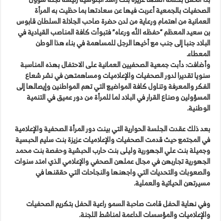
الصحفيات بالجمعية أعربت فيها عن سعادتها بما حظيت به المرأة
العمانية من اهتمام ورعاية من لدن حضرة صاحب الجلالة السلطان قابوس
بن سعيد المعظم “حفظه الله ورعاه” فتبوأت كافة المناصب القيادية في
البلاد جنبا إلى جنب مع أخيها الرجل للمساهمة في بناء هذا الوطن
المعطاء.
وأضافت: دأبت جمعية الصحفيين العمانية على الاحتفال بهذه المناسبة
سنويا تقديرا لدور الصحفيات والإعلاميات ومساهمتهن في نشر شعاع
الفكر والمعرفة وتناول كافة المواضيع التي تهم المواطنين وإيصالها إلى
المسؤولين وصناع القرار في البلاد لما للمرأة من دور عميق في التنمية
الوطنية.
بعد ذلك عقدت الجلسة الحوارية التي بينت دور المرأة الصحفية والإعلامية
في المجتمع حيث قدمت الصحفيات والإعلاميات عزيزة بنت سليم الحبسية
وجميلة بنت علي الجهورية وليلى بنت حارب الحبشية وحفصة بنت محمد
الجهورية تجاربهن في مجال عملهن الصحفي والإعلامي الذي امتد سنوات
والصعوبات والتحديات التي واجهنها والنجاحات التي حققنها في
مسيرتهن الحياتية والعملية.
وفي نهاية الحفل قامت صاحبة السمو راعية الحفل بتكريم الصحفيات
والإعلاميات والمؤسسات الداعمة لمناشط اللجنة.