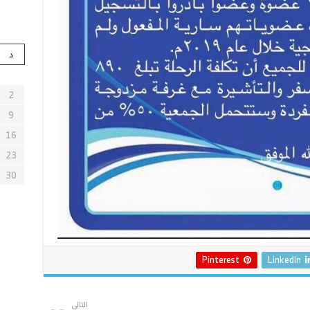
د
2
9
16
23
30
Pinterest
LinkedIn
التالي