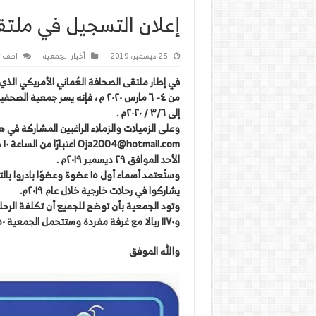
إعلان التسجيل في ملتق
25 ديسمبر، 2019
أخبار الجمعية
اضف ت
في إطار ملتقى الصحافة العُماني الأمريكي الذ
إلى ٣/٦ / ٢٠٢٠م .
وعلى الزميلات والزملاء الراغبين المشاركة في ه
الأحد الموافق ٢٩ ديسمبر ٢٠١٩م .
وستُعتمد أسماء أول ١٥ عضوة 
يشاركوا في رحلات خارجية خلال عام ٢٠١٩م.
و١١٧٠ ريالا مع غرفة مفردة وستتحمل الجمعية ٥٠% من قيمة الرحلة.
والله الموفق