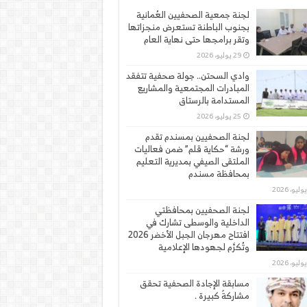
لجنة جمعية الصحفيين العُمانية
بجنوب الباطنة تستعرض منجزاتها
وتقر برامجها حتى نهاية العام
29 يوليو، 2026
وادي السحتن.. جولة صحفية تتفقد
المبادرات المجتمعية والمشاريع
المستدامة بالرستاق
25 يوليو، 2026
لجنة الصحفيين بمسندم تقدم
ورشة “حكاية قلم” ضمن فعاليات
الملتقى الصيفي بمديرية التعليم
بمحافظة مسندم
لجنة الصحفيين بمحافظتي
الداخلية والوسطى تشارك في
افتتاح مهرجان الجبل الأخضر 2026
وتُكرَّم لجهودها الإعلامية
مسابقة الإجادة الصحفية تحقق
مشاركةً كبيرة .