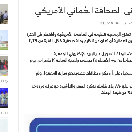
ى الصحافة العُماني الأمريكي
عليق
518 زيارة
ي تعتزم الجمعية تنظيمه في العاصمة الأمريكية واشنطن في الفترة
من ٤- ٦ مارس ٢٠٢٠ م ، فإنه يسر جمعية الصحفيين العمانية أن تعلن عن تنظيم رحلة صحفية خلال الفترة من ٢/٢٩
ذه الرحلة التسجيل عبر البريد الإلكتروني للجمعية
Oja2004@hotmail.com اعتبارًا من الساعة ١٠ صباحا من يوم الأربعاء ٢٥ ديسمبر ولغاية الساعة ١٢ ظهرا من يوم
وعضوًا بادروا بالتسجيل على أن تكون بطاقات عضوياتهم سارية المفعول ولم
21 يوليو، 2026
وتود الجمعية بأن توضح للجميع أن تكلفة الرحلة تبلغ ٨٩٠ ريالا شاملة تذكرة السفر والتأشيرة مع غرفة مزدوجة
17 يوليو، 2026