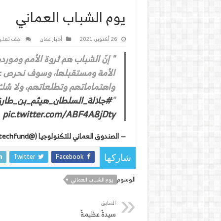
يوم الشباب العماني
26 أكتوبر، 2021
أخبار عمان
اضف تعلي
" إنّ الشباب هم ثروة الأمم ومور
الأمة ومستقبلها، وسوف نحرص عل
واهتماماتهم وتطلعاتهم، ولا شك 
"
#جلالة_السلطان_هيثم_بن_طار
pic.twitter.com/ABF4A8jDty
— الصندوق العماني للتكنولوجيا (@omantechfund)
Twitter
Facebook
شاركها
الوسوم
يوم الشباب العماني
السابق
سيدةٌ عظيمةٌ