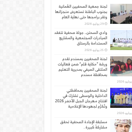
لجنة جمعية الصحفيين العُمانية
بجنوب الباطنة تستعرض منجزاتها
وتقر برامجها حتى نهاية العام
29 يوليو، 2026
وادي السحتن.. جولة صحفية تتفقد
المبادرات المجتمعية والمشاريع
المستدامة بالرستاق
25 يوليو، 2026
لجنة الصحفيين بمسندم تقدم
ورشة “حكاية قلم” ضمن فعاليات
الملتقى الصيفي بمديرية التعليم
بمحافظة مسندم
لجنة الصحفيين بمحافظتي
الداخلية والوسطى تشارك في
افتتاح مهرجان الجبل الأخضر 2026
وتُكرَّم لجهودها الإعلامية
مسابقة الإجادة الصحفية تحقق
مشاركةً كبيرة .