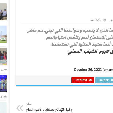
ق
559 زيارة
دها الذي لا ينضب، وسواعدها التي تبني، هم حاضر
ى الاستماع لهم وتلمُّس احتياجاتهم
أنها ستجد العناية التي تستحقها.
ق
#يوم_الشباب_العماني
October 26, 2021
21 يوليو، 2026
Pinterest
LinkedIn
17 يوليو، 2026
التالي
وكيل الإعلام يستقبل الأمين العام