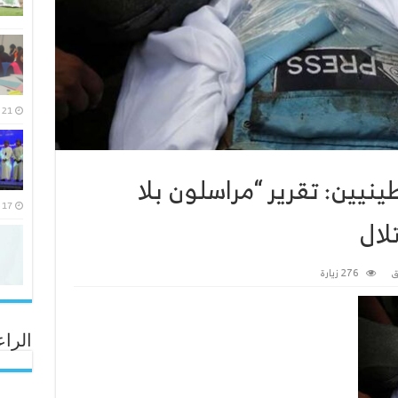
21 يوليو، 2026
نيين: تقرير “مراسلون بلا
17 يوليو، 2026
لال
ق
276 زيارة
الراع