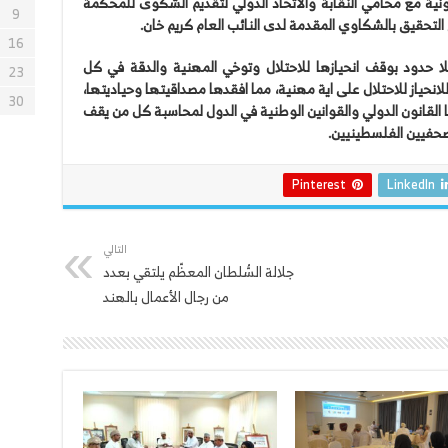
نونية مع محامي النقابة والاتحاد الدولي لتقديم الشكوى للمحكمة
9
تح التحقيق بالشكاوي المقدمة لدى النائب العام كريم خان.
16
ا حدود بوقف انحيازها للاحتلال وتوخي المهنية والدقة في كل
23
انحياز للاحتلال على اية مهنية، مما افقدها مصداقيتها وحياديتها،
30
ها القانون الدولي والقوانين الوطنية في الدول لمحاسبة كل من يقف
الصحفيين الفلسطينيين.
Pinterest
LinkedIn
التالي
جلالة السُّلطان المعظّم يلتقي بعدد
من رجال الأعمال بالهند