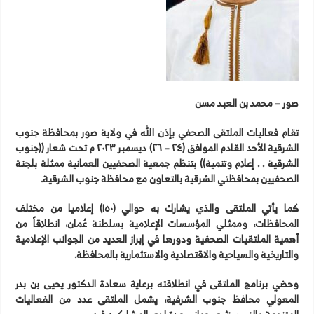
صور – محمد بن العبد مسن
تقام فعاليات الملتقى الصحفي بإذن الله في ولاية صور بمحافظة جنوب
الشرقية الأحد القادم الموافق (٢٤ – ٢٦) ديسمبر ٢٠٢٣ م تحت شعار ((جنوب
الشرقية . . إعلام وتنمية)) بتنظم جمعية الصحفيين العمانية ممثلة بلجنة
الصحفيين بمحافظتي الشرقية بالتعاون مع محافظة جنوب الشرقية.
كما يأتي الملتقى والذي يشارك به حوالي (١٥٠) إعلاميا من مختلف
المحافظات، وممثلي المؤسسات الإعلامية بسلطنة عُمان، انطلاقاً من
أهمية الملتقيات الصحفية ودورها في إبراز العديد من الجوانب الإعلامية
والتاريخية والسياحية والاقتصادية والاستثمارية بالمحافظة.
وحضي برنامج الملتقى في انطلاقته برعاية سعادة الدكتور يحيى بن بدر
المعولي محافظ جنوب الشرقية، يشمل الملتقى عدد من الفعاليات