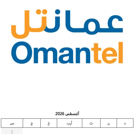
أغسطس 2026
د
ن
ث
أرب
خ
ج
س
1