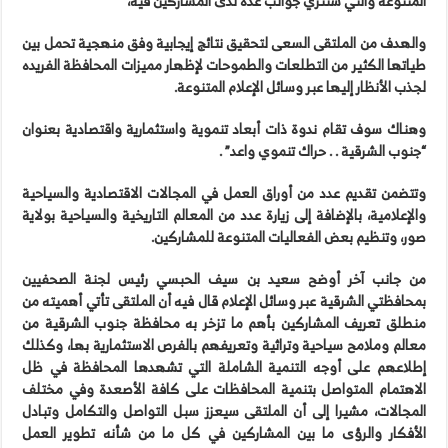
المتنوعة والتي ستثري جوانب عدة لدى المشاركين فيه،
والهدف من الملتقى السعى لتحقيق نتائج إيجابية وفق منهجية تحمل بين
طياتها الكثير من التطلعات والطموحات لإظهار مميزات المحافظة الفريده
لجذب الأنظار إليها عبر وسائل الإعلام المتنوعة.
وهناك سوف تقام ندوة ذات أبعاد تنموية واستثمارية واقتصادية بعنوان
“جنوب الشرقية . . حراك تنموي واعد” .
وتتضمن تقديم عدد من أوراق العمل في المجالات الاقتصادية والسياحية
والإعلامية، بالإضافة إلى زيارة عدد من المعالم التاريخية والسياحية بولاية
صور، وتنظيم بعض الفعاليات المتنوعة للمشاركين.
من جانب آخر أوضح سعيد بن سيف الحبسي رئيس لجنة الصحفيين
بمحافظتي الشرقية عبر وسائل الإعلام قال فيه أن الملتقى تأتي أهميته من
منطلق تعريف المشاركين بأهم ما تزخر به محافظة جنوب الشرقية من
معالم وملامح سياحية وتراثية وتعريفهم بالفرص الاستثمارية بها، وكذلك
إطلاعهم على أوجه التنمية الشاملة التي تشهدها المحافظة في ظل
الاهتمام المتواصل بتنمية المحافظات على كافة الأصعدة وفي مختلف
المجالات، مشيرا إلى أن الملتقى سيعزز سبل التواصل والتكامل وتبادل
الأفكار والرؤى ما بين المشاركين في كل ما من شأنه تطوير العمل