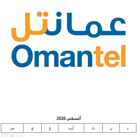
أغسطس 2026
د
ن
ث
أرب
خ
ج
س