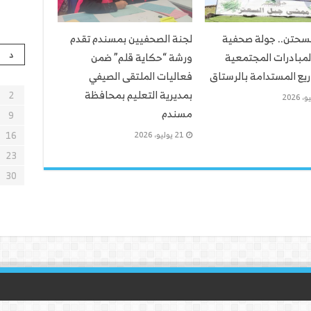
لسحتن.. جولة صحفية
لجنة الصحفيين بمسندم تقدم
د
لمبادرات المجتمعية
ورشة “حكاية قلم” ضمن
يع المستدامة بالرستاق
فعاليات الملتقى الصيفي
بمديرية التعليم بمحافظة
2
مسندم
9
16
21 يوليو، 2026
23
30