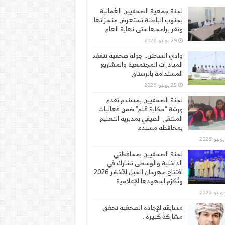
لجنة جمعية الصحفيين العُمانية
بجنوب الباطنة تستعرض منجزاتها
وتقر برامجها حتى نهاية العام
29 يوليو، 2026
وادي السحتن.. جولة صحفية تتفقد
المبادرات المجتمعية والمشاريع
المستدامة بالرستاق
25 يوليو، 2026
لجنة الصحفيين بمسندم تقدم
ورشة “حكاية قلم” ضمن فعاليات
الملتقى الصيفي بمديرية التعليم
بمحافظة مسندم
لجنة الصحفيين بمحافظتي
الداخلية والوسطى تشارك في
افتتاح مهرجان الجبل الأخضر 2026
وتُكرَّم لجهودها الإعلامية
مسابقة الإجادة الصحفية تحقق
مشاركةً كبيرة .