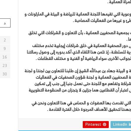
راة العمانية .
عوية التي تقيمها اللجنة العمانية للرياضة و البيئة في المارثونات و
ئ و غيرها من الفعاليات المصاحبة .
د
جمعية الصحفيين العمانية ، بأن التعاون و الشراكات التي تخلق
 .
2
 دور الصحفية العمانية في خلق شراكات إيجابية تخدم مختلف
9
 للسلطنة ، إذ نثمن هذا اللقاء الذي أكد بدوره إلى وصول رسالتنا
16
جوانب الأخرى سواء الرياضية أو الفنية و مختلف القطاعات .
23
 و البيئة جهاد بن عبدالله الشيخ إن طلبنا للتعاون بين لجنتا و لجنة
30
الصحفيين العمانية و لجنة شؤون الصحفيات في الفعاليات
لى شراكة وتفاهم مع اللجنة حتى نعمل جنبا إلى جنب إلى تمكين
 اعتبار أن القطاعين هما جزئين لا يتجزان من المنظومة التطويرية
التي تقدمت بها العضوات و الحماس في هذا التعاون ونحن في
جهدنا لتحقيق الأهداف المرجوة خلال الفترة القادمة .
Pinterest
LinkedIn