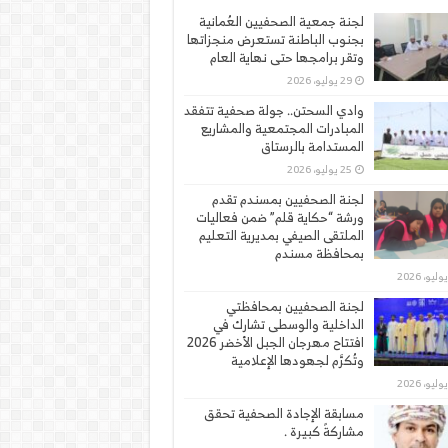
لجنة جمعية الصحفيين العُمانية
بجنوب الباطنة تستعرض منجزاتها
وتقر برامجها حتى نهاية العام
29 يوليو، 2026
وادي السحتن.. جولة صحفية تتفقد
المبادرات المجتمعية والمشاريع
المستدامة بالرستاق
25 يوليو، 2026
لجنة الصحفيين بمسندم تقدم
ورشة “حكاية قلم” ضمن فعاليات
الملتقى الصيفي بمديرية التعليم
بمحافظة مسندم
لجنة الصحفيين بمحافظتي
الداخلية والوسطى تشارك في
افتتاح مهرجان الجبل الأخضر 2026
وتُكرَّم لجهودها الإعلامية
مسابقة الإجادة الصحفية تحقق
مشاركةً كبيرة .