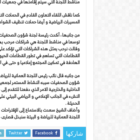
مناشط اللجنة التي سيتم إقامتها في جمعيات الم
كما ناقش اللقاء التعاون القادم في الحملات التو
المسيرات الرياضية و أيضا حملات تنظيف الشواط
من جانبها ، أكدت رئيسة لجنة شؤون الصحفيات ب
توسعا في مناشط اللجنة هي شراكات مرحب بها
وقالت نرحب بمثل هذه الشراكات التي تؤكد على
القطاعات التي تساهم في تطور القطاعات الحيوية
الهادفة في تمكين المجتمع إعلاميا و حتى في ال
من جانبه قال نائب رئيس اللجنة العمانية للرياضة
شؤون الصحفيات سببه النشاط المستمر لجمعية 
الداخلية والخارجية الامر الذي دفعنا للتقدم إ
النشء في الجانب الإعلامي و الرياضي البيئي على
الحديثة .
وأضاف الشيخ سعدت بالاستماع إلى الإقتراحات 
اللجنة العمانية للرياضة و البيئة سنبذل قصارى 
Twitter
Facebook
شاركها