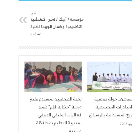
التالي
مؤسسة / آسِك / تمنح الاعتمادية
الاكاديمية وضمان الجودة لكلية
عمانية
لسحتن.. جولة صحفية
لجنة الصحفيين بمسندم تقدم
لمبادرات المجتمعية
ورشة “حكاية قلم” ضمن
يع المستدامة بالرستاق
فعاليات الملتقى الصيفي
بمديرية التعليم بمحافظة
مسندم