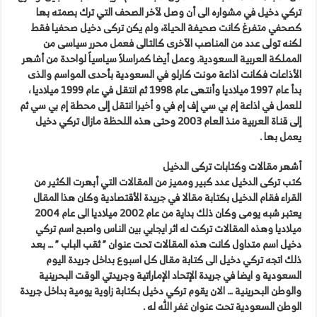
تركي دخيل في مشواره الى أن وصل لآخر الصحف التي ترك بصمته بها
كصحفي متفرغ كانت صحيفة الحياة، ولم يكن تركى دخيل صحفيا فقط
لكنه تولى عدد من المناصب الآخرى كالتالى فعمل محرر سياسى من
المملكة العربية السعودية. وعمل أيضا كمراسلاً سياسياً لواحدة من أشهر
الأذاعات فكانت اذاعة مونت كارلو في السعودية بأحدى المواسم والذى
بدأ عام 1997 ميلاديا وأنتهى عام 1998 ثم انتقل في عام 1999 ميلاديا ،
للعمل في اذاعة إم بي سي إف إم في و أخيرا انتقل إلى محطة إم‌ بي‌ سي ثم
إلى قناة العربية منذ العام 2003 وحتى هذه اللحظة مازال تركي دخيل
يعمل بها .
أشهر مقالات وكتابات تركى الدخيل
كتب تركى الدخيل عدد كبير ومميز من المقالات التي أبهرت الكثير من
القراء فقام الدخيل بكتابة مقالا في جريدة الأقتصادية وكان هذا المقال
يعتبر شبه يومى وكان ذلك بداية من عام 2002 ميلاديا الى عام 2004
ميلاديا وهذه المقالات تركت له اثر ايجابي بين الناس واصبح اسم تركي
دخيل اسم متداول كانت هذه المقالات تحت عنوان ” ثقب الباب ” … بعد
ذلك اتجه تركي دخيل الى كتابة مقال كل اسبوع بداخل جريدة اليوم
السعودية و ايضا في جريدة الإتحاد الإماراتية وجريدتي الوقت البحرينية
والوطن البحرينية … الان يقوم تركي دخيل بكتابة زاوية يومية بداخل جريدة
الوطن السعودية تحت عنوان غفر الله له .