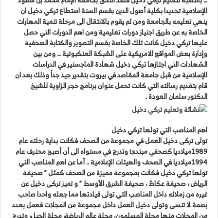
الإسلامية تحديدا بكلية أصول الدين بقسم السنة استطاع تركي دخيل ان
ينهي تعليمه بالجامعة ومن ثم يقوم بالانتقال الى مرحلة تنمية المهارات
الخاصة به عن طريق اجتياز دورات تعليمية ومن اهم الدورات التي حصل
عليها تركي دخيل كانت تلك الخاصة بقسم التصوير والكتابة الصحفية
وإدارة بعض المواقع الامريكية على الشبكة العنكبوتية … ومن بين
الشهادات التي اجتازها تركي دخيل شهادة الماجستير في الدراسات
الإسلامية من قبل جامعة المقاصد في بيروت بتقدير جيد جداً وذلك بعد ان
قام بتقديم رسالته التي كانت تحمل عنوان برنامج حجر الزاوية للشيخ
الدكتور سلمان العودة .
اهم المناصب التي تولها تركي دخيل
تولى تركى دخيل العمل في مجموعة من الصحف فكانت بداية رحلته عام
1989ميلاديا كصحفي مبتدئ وتدرج في مستواه الى أن أصبح محترف عام
1994ميلاديا في الصحف والهيئات الإعلامية .. أما عن اهم المناصب التي
تولها تركي دخيل فكانت بمجموعة مميزة من الصحف كمثل ” صحيفة
الرياض ، صحيفة عكاظ ، صحيفة الشرق الأوسط ” و تميز تركى دخيل عن
غيره من زملائه داخل المناصب التي تولى قيادتها مما جعله واحدا صاحب
بصمة لا تنسى وتولى دخيل العمل داخل مجموعة من المجلات فعمل بعدد
من المجلات منها مجلة المسلمون، مجلة عالم الرياضة، مجلة الجيل، وتدرج