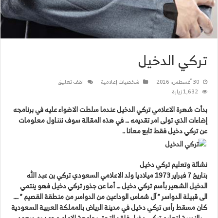
تركي الدخيل
30 أغسطس، 2016
شخصيات إعلامية
اضف تعليق
1,632 زيارة
بدأت شهرة الاعلامي تركي الدخيل عندما سلطت الاضواء عليه في برنامجه
إضاءات الذي تولى امر تقديمه … في هذه المقالة سوف نتناول معلومات
عن تركي دخيل فقط تابع معانا ..
نشائة وتعليم تركي دخيل
بتاريخ 7 فبراير 1973 ميلاديا ولد الاعلامي السعودي تركي بن عبد الله
الدخيل الشهير بأسم تركي دخيل … أما عن جذور تركي دخيل فهو ينتمي
الى قبيلة الدواسر ” آل شماس الوداعين من الدواسر من منطقة القصيم ” ….
كان مسقط رأس تركي دخيل في مدينة الرياض بالمملكة العربية السعودية
… بالنسبة لتعليم تركي دخيل فلقد التحق بجامعة الإمام محمد بن سعود