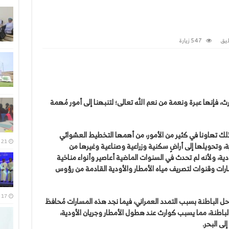
يق
547 زيارة
ث، فإنها عبرة ونعمة من نعم الله تعالى؛ لتنبهنا إلى أمور مُهمة
لذلك تهاونا في كثير من الأمور، من أهمها التخطيط العشوائي
21 يوليو، 2026
، وتحويلها إلى أراضٍ سكنية وزراعية وصناعية وغيرها من
دية، ولأنه لم تحدث في السنوات الماضية أعاصير وأنواء مناخية
رات وقنوات لتصريف مياه الأمطار والأودية القادمة من رؤوس
17 يوليو، 2026
ل الباطنة بسبب التمدد العمراني، فيما نجد هذه المسارات مُحافظ
باطنة، مما يسبب كوارث عند هطول الأمطار وجريان الأودية،
لى البحر.