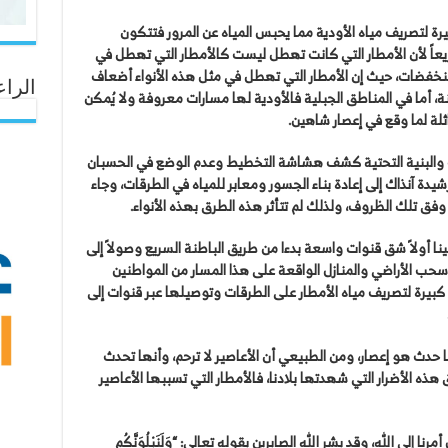
رة لتصريف مياه الأودية مما يحبس المياه عن المرور فتتكون
ريعاً لأن الأمطار التي كانت تهطل ليست كالأمطار التي تهطل في
نخفضات، حيث إن الأمطار التي تهطل في مثل هذه الأنواء أضعاف
الراع
 أما في المناطق الجبلية فالأودية لها مسارات معروفة ولا يُمكن
لة لما وقع في إعصار شاهين.
ات والبنية التحتية كشف هشاشة التخطيط وعدم الوضع في الحسبان
رشيدة آنذاك إلى إعادة بناء الجسور ومعابر للمياه في الطرقات، وجاء
فق تلك الظروف، ولذلك لم تتأثر هذه الطرق بهذه الأنواء.
لينا أولاً شق قنوات واسعة بدءا من طريق الباطنة السريع وصولاً إلى
وسحب الأراضي والمنازل الواقعة على هذا المسار من المواطنين
رة لتصريف مياه الأمطار على الطرقات وتوصيلها عبر قنوات إلى
حدث هو إعصار، ومن الطبيعي أن الأعاصير لا ترحم، وأنها تحدث
 هذه الأضرار التي شهدتها بلادنا، فالأمطار التي تسببها الأعاصير
لى الله، وقد بشر الله الصابرين بقوله تعالى: “وَلَنَبْلُوَنَّكُم