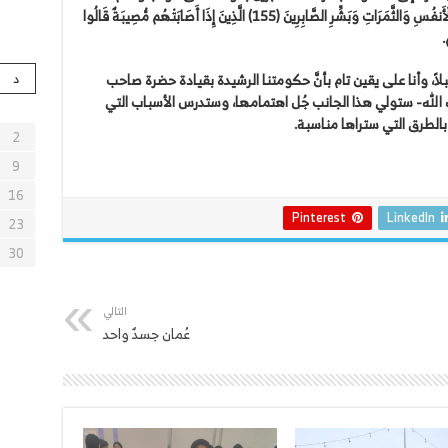
بِشَيْءٍ مِّنَ الْخَوْفِ وَالْجُوعِ وَنَقْصٍ مِّنَ الْأَمْوَالِ وَالْأَنفُسِ وَالثَّمَرَاتِ وَبَشِّرِ الصَّابِرِينَ (155) الَّذِينَ إِذَا أَصَابَتْهُم مُّصِيبَةٌ قَالُوا
لاً، وأنا على يقين تام بأنَّ حكومتنا الرشيدة بقيادة حضرة صاحب
د
الله- ستولي هذا الجانب جُل اهتمامها، وستدرس الأسباب التي
الطرق التي ستراها مناسبة.
2
9
16
Pinterest
LinkedIn
23
30
التالي
عُمان جسدٌ واحد