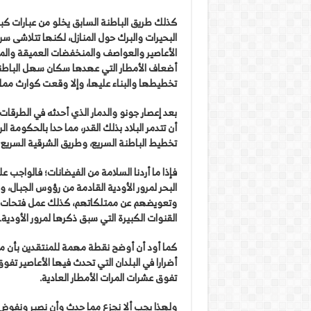
كذلك طريق الباطنة السابق يخلو من عبارات كبي
البحيرات والبرك حول المنازل، لكنها تتلاشى س
الأعاصير والعواصف والمنخفضات العميقة والم
أضعاف الأمطار التي عهدها سكان سهل الباطنة،
تخطيطها والبناء عليها، وإلا وقعت كوارث مماث
بعد إعصار جونو والدمار الذي أحدثه في الطرق
أن تتدمر البلاد بذلك القدر، مما حدا بالحكومة ال
تخطيط الباطنة السريع، وطريق الشرقية السريع و
فإذا ما أردنا السلامة من الفيضانات؛ فالواجب ع
البحر لمرور الأودية القادمة من رؤوس الجبال، 
وتعويضهم عن ممتلكاتهم، كذلك عمل فتحات كبي
القنوات الكبيرة التي سبق ذكرها لمرور الأودية.
كما أود أن أوضح نقطة مهمة للمنتقدين بأن ما 
أضرارا في البلدان التي تحدث فيها الأعاصير تفوق
تفوق عشرات المرات الأمطار العادية.
ولهذا يجب ألا نجزع مما حدث وأن نصبر ونفوض أمرنا إ