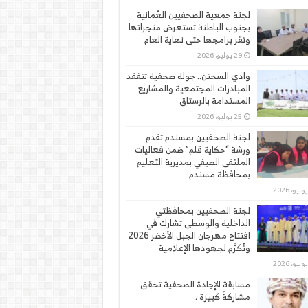
لجنة جمعية الصحفيين العُمانية
بجنوب الباطنة تستعرض منجزاتها
وتقر برامجها حتى نهاية العام
29 يوليو، 2026
وادي السحتن.. جولة صحفية تتفقد
المبادرات المجتمعية والمشاريع
المستدامة بالرستاق
25 يوليو، 2026
لجنة الصحفيين بمسندم تقدم
ورشة “حكاية قلم” ضمن فعاليات
الملتقى الصيفي بمديرية التعليم
بمحافظة مسندم
لجنة الصحفيين بمحافظتي
الداخلية والوسطى تشارك في
افتتاح مهرجان الجبل الأخضر 2026
وتُكرَّم لجهودها الإعلامية
مسابقة الإجادة الصحفية تحقق
مشاركةً كبيرة .