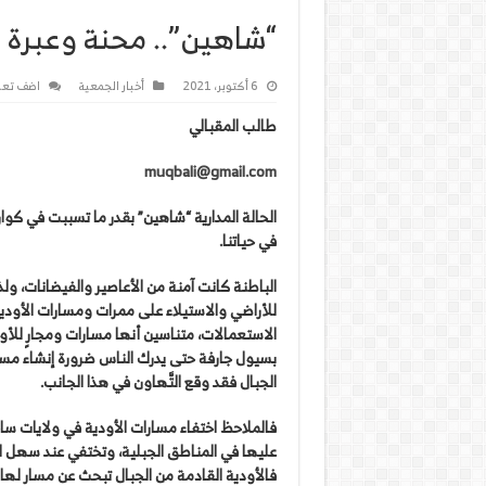
“شاهين”.. محنة وعبرة
6 أكتوبر، 2021
أخبار الجمعية
اضف تعل
طالب المقبالي
muqbali@gmail.com
الحالة المدارية “شاهين” بقدر ما تسببت في كوار
في حياتنا.
الباطنة كانت آمنة من الأعاصير والفيضانات، و
للأراضي والاستيلاء على ممرات ومسارات الأودية
الاستعمالات، متناسين أنها مسارات ومجارٍ للأو
بسيول جارفة حتى يدرك الناس ضرورة إنشاء مسا
الجبال فقد وقع التَّهاون في هذا الجانب.
فالملاحظ اختفاء مسارات الأودية في ولايات ساح
عليها في المناطق الجبلية، وتختفي عند سهل ال
فالأودية القادمة من الجبال تبحث عن مسار لها إ