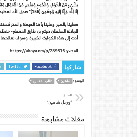
إِنَّا لِلَّهِ وَإِنَّا إِلَيْهِ رَاجِعُونَ (156)” صدق الله العظيم.
فعلينا بالصبر، وعلينا بأخذ الحيطة والحذر مُستقب
الجلالة السلطان هيثم بن طارق المعظم- حفظه 
أدت إلى هذه الكوارث الكبيرة، وسوف تعالجها ب
المصدر:
https://alroya.om/p/289516
Twitter
Facebook
شاركها
الوسوم
شاهين
طالب المقبالي
السابق
“ورحل شاهين”
مقالات مشابهة