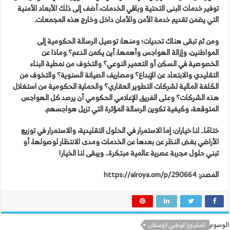
توفير خدمات البنى التحتية وباقي الخدمات، أضف إلى ذلك الأبعاد الأمنية
التي يضمن تقديم خدمة الأمن والأمان داخل وخارج هذه المجمعات.
ومن ثم تبقى هناك تحديات؛ ومنها: توصيل الرسالة الحكومية إلى
المواطنين، وإزالة الهواجس وأهمها: أين يكمن الدعم؟ وماذا عن
الخصوصية في السكن أو التعمير النوعي؟ والتخوف من نمطية البناء
التقليدي والابتعاد عن الإبداع؟ ومصاريف الصيانة السنوية؟ والتخوف من
الكلفة المالية لشركات التطوير العقاري؟ والحماية الحكومية من استغلال
هذه الشركات؟ وعلى الفريق الإعلامي الحكومي أن يرصد كل الهواجس
المتوقعة، وكيفية تكوين الرسالة المؤثرة التي تزيل هواجسهم.
ختامًا.. لنا خياران: إما الاستمرار في الحلول التقليدية، والاستمرار في توزيع
الأراضي بغض النظر عن بعدها عن الخدمات ومدى الانتظار لوصولها، أو
تبني حلول مجربة عصرية عالمية مبتكرة.. ويبقى لنا الخيار!
المصدر:
https://alroya.om/p/290664
الوسوم
المشروع الوطني للإسكان