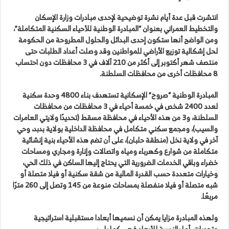
انتشرت قبل عدة أيام نشرة توضيحية لإحدى مبادرات وزارة الإسكان
والتخطيط العمراني بعنوان “المبادرة الوطنية للأحياء السكنية المتكاملة”،
ومن الواضح أنها ستكون إحدى البدائل والحلول المطروحة من الحكومة
لحل إشكالية توزيع الأراضي للمواطنين وقد وصلت أعداد الطلبات حتى
منتصف شهر أكتوبر إلى أكثر من 210 آلاف في 3 محافظات دون احتساب
8 محافظات أخرى من محافظات السلطنة.
المبادرة الوطنية “صروح” الإسكانية تستهدف بناء 4800 وحدة سكنية
لعدد 2400 شخص في خمسة أحياء في 3 محافظات من محافظات
السلطنة، و3 من هذه الأحياء في محافظة مسقط (تحديدًا ولايتي العامرات
والسيب)، ومجمع سكني متكامل في محافظة الداخلية بولاية بدبد، وحي
آخر في ولاية نخل (منطقة حلبان)، على أن تضم هذه الأحياء بنية إنشائية
متكاملة من شوارع وكهرباء ومياه واتصالات وإنارة ومجاري ومساحات
خضراء وباقي الخدمات الضرورية التي يحتاج إليها الساكن في ذلك الحي،
وخيارات متعددة حسب القدرة المالية من شقة سكنية أو فيلا متصلة أو
شبه متصلة أو فيلا منفصلة بمساحات منوعة من 145 وتصل إلى 260 مترًا
مربعًا.
ولهذه المبادرة مزايا يمكن أن نسميها أبعادا مستقبلية استراتيجية
وتحديات، أما بالنسبة للأبعاد فهي كما يلي: