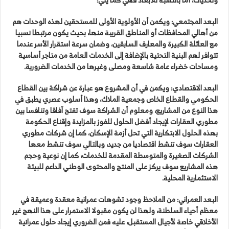
البعد المجتمعي:
ويكمن أن الأولوية الأولى للمستحقين لهذه الوحدات هم
من أهالي المحافظات أو المناطق القريبة منها، بحيث يكون مرتبطا نسبيا
مع العائلة الكبيرة والمعارف السابقين، وضمان سرعة استقرار الأسر عندما
تتوافر لهم البنية التحتية بالإضافة إلى الخدمات العامة من متاجر أساسية
ومساحات خضراء عامة شاسعة ومصلى وغيرها من الخدمات الضرورية.
البعد الاقتصادي:
ويكمن في أن المشروع هو عبارة عن شراكة بين القطاع
الحكومي والقطاع الخاص وجمعية الملاك، وهذا أسلوب عصري يطبق في
هذا النوع من المشاريع، ومعلوم أن الشراكة سوف تفتح آفاقا وتنافسا بين
مطوري العقارات لإيجاد أفضل الحلول للفوز بالمزايدة وإقناع الحكومة
بهذه الحلول الابتكارية التي تحل أزمة الإسكان، كما إن شركات مطوري
العقارات سوف تنشط اقتصاديا من جديد، وبالتالي سوف تنشط معها
الشركات الصغيرة والمتوسطة المقدمة للخدمات، كما إن نوعية وحجم
هذه المشاريع سوف يركز على المنتج والمحتوى الوطني الداعم للبيئة
الاستثمارية المحلية.
البعد العمراني:
من الملاحظ وجود تشوهات عمرانية معقدة وعميقة في
معظم أحياء السلطنة، ولهذا لن يكون مقبولا الاستمرار على هذا النهج غير
الأخلاقي خاصة لأجيال المستقبل، عليه فمن الضروري إيجاد حلول عمرانية