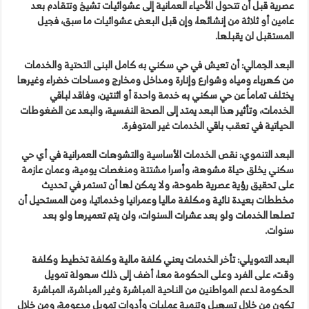
عصرية قبل أن تتحول الأحياء العمانية إلى عشوائيات تشيخ وتتقادم بعد
عامين أو ثلاثة من إنشائها، وإن قبل البعض عشوائيات ما سبق، فجيل
المستقبل لن يقبلها.
البعد الجمالي:
أن تعيش في حي سكني به كامل البنى التحتية والخدمات
من كهرباء ومياه وشوارع وإنارة ومداخل ومخارج ومساحات خضراء وغيرها
يختلف تماماً عن حي سكني به خدمة واحدة أو اثنتين، وفاقد لباقي
الخدمات، وتأثير هذا البعد يمتد إلى الصحة النفسية، والبعد عن الضغوطات
الحياتية في تعقب باقي الخدمات غير المتوفرة.
البعد التنموي:
نقص الخدمات الأساسية والتشوهات العمرانية في أي حي
سكني يخلق حياة مشوهة، وأسرا مشتتة ومنغصات يومية، وعمان عازمة
على تحقيق رؤية عصرية طموحة، ولا يمكن لها أن تستمر في تحديث
مخططات بعيدة نائية ومكلفة ماليا وعمرانيا وخدماتيا، ومن المستحيل أن
تصلها الخدمات ولو بعد عشرات السنوات، ولن يتم تعميرها ولو بعد
سنوات.
البعد التمويلي:
تأخر الخدمات يعني كلفة مالية وكلفة تخطيط وكلفة
وقت، على الفرد وعلى الحكومة معا، أضف إلى ذلك سهولة تمويل
الحكومة لدعم المواطنين من الناحية المباشرة وغير المباشرة، المباشرة
تكون من خلال تسهيل وتنمية عمليات وأدوات تمويل مدعومة، ومن خلال