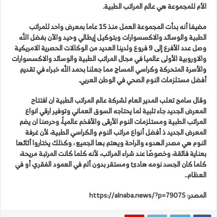
الأم للمجموعة هي عالم المراتب الطبية.
مضيفا أنه بدأت المجموعة العمل منذ 15 عاما بمعرض واحد للمراتب
الطبية والوسائد والاكسسوارات وبتوكيل إيطالي وحيد والآن بفضل الله
وصل عدد الأفرع إلى 9 فروع ولدينا العديد من الوكالات الحصرية الامريكية
والاوروبية الأولى عالميا في مجال المراتب الطبية والوسائد والاكسسوارات
والأسرة المتحركة وكراسي المساج مما جعلنا بحمد الله خبراء في تقديم
أفضل مستلزمات النوم الصحي في الوطن العربي.
وقال سامح تعلب المدير العام لشركة عالم المراتب الطبية ان افتتاح
المعرض الجديد جاء تلبية لما يحتاجه السوق العماني وتوفير ارقي انواع
المراتب الطبية ومستلزمات النوم الأرقى والأفخم عالمياً، وحرصنا ان يضم
المعرض الجديد ذ أفضل أنواع مراتب النوم والكراسي الطبية، لأن غرفة
النوم هي مصدر الهدوء والراحة ويهتم بها الجميع ، وكذلك يختاروا أثاثها
بعناية فائقة، وخصوصًا عند شراء المراتب، لأنه كلما كانت المرتبة مريحة،
كلما كان الجسد نومه هادئ ومستقر بدون ألم في العمود الفقري أو في
العظام..
المصدر:
https://alnaba.news/?p=79075