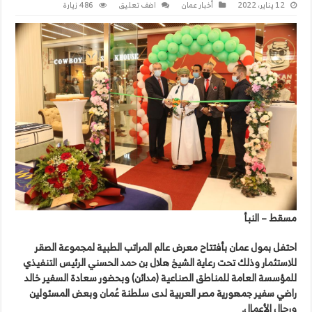
12 يناير، 2022
أخبار عمان
اضف تعليق
486 زيارة
مسقط – النبأ
احتفل بمول عمان بأفتتاح معرض عالم المراتب الطبية لمجموعة الصقر
للاستثمار وذلك تحت رعاية الشيخ هلال بن حمد الحسني الرئيس التنفيذي
للمؤسسة العامة للمناطق الصناعية (مدائن) وبحضور سعادة السفير خالد
راضي سفير جمهورية مصر العربية لدى سلطنة عُمان وبعض المسئولين
ورجال الأعمال.