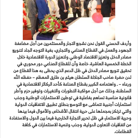
وأردف الحسني القول نحن نشجع التجار والمستثمرين من أجل مضاعفة
الجهود والعمل في القطاع الصناعي والتجاري، بغية التوجه الجاد لتنويع
مصادر الدخل وتعزيز الاقتصاد الوطني ولتعزيز الدورة الاقتصادية خلال
الخطة الخمسية العاشرة، خاصة وأن للقطاع الصناعي دور محوري في
تحقيق تنويع مصادر الدخل في ظل الدعم الذي يحظى به هذا القطاع من
لدن حضرة صاحب الجلالة السلطان هيثم بن طارق المعظم – حفظه الله
ورعاه – ـ واهتمامه الكبير بقطاع الصناعة كأحد الركائز الاقتصادية في
السلطنة، وذلك من أجل مواكبة التطورات والتغيرات وتوفير حزم وأطر
قانونية مناسبة تساهم بفاعلية في توطين الاستثمارات الوطنية وجذب
استثمارات أجنبية تتماشى مع التوسع بنطاق تطبيق الاتفاقيات الدولية
والتي ترتكز بمجملها على حرية انتقال الأشخاص والأموال فيما بينها
وحرية الاستثمار، في ظل تحرير التجارة الخارجية فيما بين الدول والاستفادة
من اتفاقيات التعاون الدولية، وجذب وتنمية الاستثمارات في كافة
القطاعات.