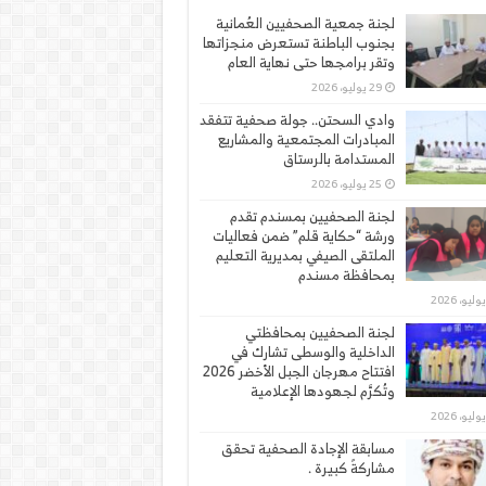
لجنة جمعية الصحفيين العُمانية
بجنوب الباطنة تستعرض منجزاتها
وتقر برامجها حتى نهاية العام
29 يوليو، 2026
وادي السحتن.. جولة صحفية تتفقد
المبادرات المجتمعية والمشاريع
المستدامة بالرستاق
25 يوليو، 2026
لجنة الصحفيين بمسندم تقدم
ورشة “حكاية قلم” ضمن فعاليات
الملتقى الصيفي بمديرية التعليم
بمحافظة مسندم
لجنة الصحفيين بمحافظتي
الداخلية والوسطى تشارك في
افتتاح مهرجان الجبل الأخضر 2026
وتُكرَّم لجهودها الإعلامية
مسابقة الإجادة الصحفية تحقق
مشاركةً كبيرة .