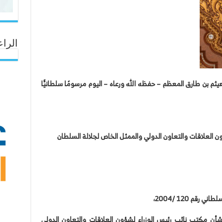
الراع
هيثم بن طارق المعظم – حفظه الله ورعاه – اليوم مرسومًا سلطانيًّا
ون العلاقات والتعاون الدولي والممثل الخاص لجلالة السلطان
قم 120 /2004،
مرسوم السلطاني رقم 9/ 2018 في شأن مكتب نائب رئيس الوزراء لشؤون العلاقات والتعاون الدولي