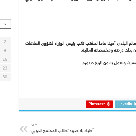
د
2
الم البادي أمينا عاما لمكتب نائب رئيس الوزراء لشؤون العلاقات
ن بذات درجته ومخصصاته المالية.
9
16
رسمية، ويعمل به من تاريخ صدوره.
23
30
Pinterest
LinkedIn
التالي
أطباء بلا حدود تطالب المجتمع الدولي