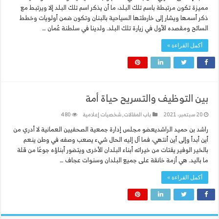
مميزة تكون مرتبطة باسم تلك البلد، ما أن يذكر اسم تلك البلد إلا ويرتبط مع
ذكر أسمها ويشار إلى خارطتها السياحية بالبنان وتكون ضمن أولويات وخطط
السائح ومقصده الأول في زيارة تلك البلد. ولدينا في سلطنة عُمان …
أكمل القراءة »
بين التوظيف والتسريح حياة أمة
20 سبتمبر، 2021
باب المقالات
,
شخصيات إعلامية
480
راشد بن حميد الراشديعضو مجلس إدارة جمعية الصحفيين العمانية لا أدري من
أين أبدأ وإلى أين أنتهي، فما آل إليه الحال شيء يصعب وصفه في وطن ينعم
بالخير الوفير يقتات من خيراته أبناء البلدان الأخرى ويتضور أبناؤه جوعًا من قلة
ما باليد. هي أزمة خانقة على جميع البلدان وسنوات عجاف …
أكمل القراءة »