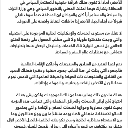
الأخضر ، لماذا لا تكون هناك شراكة حقيقية للاستثمار السياحي في
المنطقة يتشارك فيها المثلث المعني بالتطوير السياحي وهي وزارة التراث
والسياحة والمستثمر أياً كان والمواطن ابن المنطقة حتماَ سوف تلاقي
قبولاً من أبناء الجبل الأخضر إذا ما كانت النقاط واضحة على الحروف.
لا نقلل من مستوى الخدمات والإمكانيات الحالية الموجودة على استحياء
والتي وجدت منذ فترة طويلة ولا تلبي مطلب الحصول على رخصة المنتج
العالمي بل نسعى لترقية تلك الخدمات واستبدال البعض منها باحتياجات
تتماشى مع متطلبات عالم السفر والسياحة.
نعم لدينا العديد من الفنادق والمنتجعات وأماكن الإقامة العالمية
فالجهود التي بذلت في هذا الجانب جهود مضنية ومقدرة فهناك العديد
من الفنادق والمنتجعات ذات الصيغة والصبغة العالمية التي تلامس نجوم
سماء الجبل الأخضر بارتفاعه وبصلابته وشموخه وإطلالته.
هناك ما دون ذلك وما بينهما من تلك الموجودات ولكن يبقى هناك
احتياج مُلح لباقي الخدمات والمرافق المكملة والتي تصاحب هذه الحزمة
بحيث تكون مساوية وموازية لخدمات السكن والإقامة والتي بمقدور
السائح الاستفادة منها في قضاء يومه متنقلاً ما بين ربوع هذا الجبل وما
بين الاستمتاع بمناظره الخلابة وسحر تكويناته الخلقية فالجبل الأخضر لازال
ينتظر من يكتشف مواقعه وأسراره التي ربما إن ظهرت للعيان فسوف