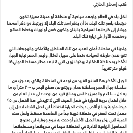
كتب: إسحاق الحارثي
لكل بلد في العالم واجهه سياحية أو منطقة أو مدينة مميزة تكون
مرتبطة باسم تلك البلد، ما أن يذكر اسم تلك البلد إلا ويرتبط مع ذكر أسمها
ويشار إلى خارطتها السياحية بالبنان وتكون ضمن أولويات وخطط السائح
ومقصده الأول في زيارة تلك البلد.
ولدينا في سلطنة عُمان العديد من تلك المناطق والأماكن والوجهات التي
تقع ضمن خارطة السياحة منها على سبيل المثال وليس الحصر نيابة الجبل
الأخضر بمحافظة الداخلية بولاية نزوى التي لا تبعد مطار مسقط الدولي١٧٠
كيلو متر تقريباً.
الجبل الأخضر هذا المنتج الفريد من نوعه في المنطقة والذي يعد جزء من
سلسلة جبال الحجر بسلطنة عمان ويرتفع عن سطح البحر ب ٣٠٠٠ متر أي ما
يعادل ١٠٠٠٠ قدم والمميز بطقس ومناخ فريد من نوعه على مدار العام من
خلال اعتدال درجة الحرارة في فصل الصيف التي لا تزيد في هذا الفصل عن ٢٥
درجة مئوية وتبلغ أقصى درجات الحرارة انخفاضاً في فصل الشتاء لتصل إلى
معدل تحت الصفر في منطقة قريبة جداً من العاصمة مسقط ولعل هذه
الميزة التي يزخر بها الجبل الأخضر أوجدت به تنوع ووفرة في منتوج
المحاصيل الزراعية النادرة في المنطقة سيما في مدرجاتها ومسطحاتها
الزراعية الخضراء من خلال المحصول الوافر المتنوع على مدار العام أهمها