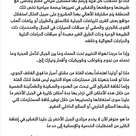
ماذا لو استغلت كل قرية ورُسم لها مستقبل سياحي ملائم يتماشى مع
طبيعتها وموقعها والتفكير في تمييزها ببصمة سياحية تخص تلك
المنطقة يتم مشاركة الأهالي بهذا المشروع على سبيل المثال استغلال
مواقع بعض القرى للرياضات الجبلية كالتسلق والطيران أو رياضات ألعاب
القوى كالجري والمشي أو سباقات السيارات في الجبال والمنحدرات ذات
الطبيعة الوعرة وذات الطرق الغير معبدة أو سباقات الدراجات النارية
والدراجات الهوائية وخلافه.
وإذا ما عرجنا لهواة التخييم تحت السماء وما بين الجبال لتأمل المجرة وما
تحمله من نجوم وكواكب وكويكبات وأقمار ونيازك إلخ…
ماذا لو أولينا اهتماماً بهذه الفئة من عشاق أسرار ما فوق الغلاف الجوي،
ماذا لو قمنا بتهيئة كل مستلزمات هواة التخييم ليس فقط لتلك الفئة
وإنما لكافة الشرائح التي تبحث عن الهدوء والسكينة والطمأنينة النفسية
من خلال هذه الأماكن التي تزخر بها عدة أماكن كثيرة في الجبل الأخضر ما
علينا سوى استغلالها وتسخيرها من خلال توفير كافة المستلزمات التي
ينشدها السائح الخارجي أو السائح الداخلي المقيم.
ما هو متوفر الآن لا يخدم مرتادي الجبل الأخضر بل علينا التفكير في إضافة
الكثير من المتطلبات الخدمية والإنسانية إلى حد ما.