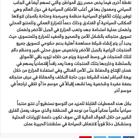
نقطة أخرى فيما يخص مصدر رزق المواطن والتي تسهم أيضاً في الجانب
السياحي ومعمول بها في أغلب الأماكن السياحية في دول العالم وهي
توفير زيارات للأفواج السياحية منظمة ومبرمجة ومتاحة بالمجان تتولاها
المكاتب السياحية أو الفنادق وذلك دعماً للمزارع العماني وللمنتج المحلي
ولضمان عملية استدامة جهد وتعب المزارع في الجبل الأخضر ولضمان
تسويق منتجاته بالشكل الآمن والصحيح والمفيد للمزارع وللمتسوق، حيث
يحبذ أن يتم إنشاء شركة مساهمة أهلية بدعم حكومي لتسويق جميع
المنتجات الزراعية بالجبل الأخضر وتخصيص سوق محلي كبير ومنظم دائم
لتلك المنتجات في وسط المدينة ويتم من خلاله تزويد باقي الأسواق
بالسلطنة وخارجها بتلك المنتجات وهذا يعد رافداً إقتصادياً يسهم في
ضمان الإنتاج والحفاظ على الأمن الغذائي وفي استفادة المزارع من خلال
بيعة المباشر لهذه الشركة دون حاجة التكلف والمعاناة في عرض منتجاته
بصفة مفردة وشخصية ربما تشهد إقبالاً في موسم ما أو تلاقي تراجعاً في
موسم آخر.
بكل هذه المعطيات القابلة للمزيد من التوسع نستطيع أن ننتج منتجاً
سياحياً عالمياً عمانياً فريداً من نوعه في المنطقة والذي سوف يعمل الفارق
الكبير من خلال العوائد المالية التي سوف تكون داعمة للإيرادات المحلية
وستشكل دخلاً قوياً لانتعاش السياحة في سلطنتنا الحبيبة عمان.