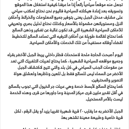
تجعل منه موقعاً سياحياً رائعاً إذا ما عرفنا كيفية استغلال هذا الموقع
وتسويقه بعد إعادة هيكلته السياحية فاليوم نحن نحتاج لمكتب سياحي
على مشارف مدخل الجبل يعنى بتوفير جميع المعلومات والخرائط وأماكن
النزل ومستوياتهن مشمولة بالأسعار وكذلك نحتاج لدليل بصري وتعريفي
للأماكن السياحية الشهيرة التي قد تكون غائبة عن تفكير وذهن السائح
كما نحتاج لقائمة طويلة عن أماكن الترفيه التي تساعد السائح للتخطيط
لقضاء أوقاته مستفيداً من تلك الخدمات والأماكن السياحية.
اليوم أصبحت الحاجة ملحة لاستحداث قطار داخلي يربط الجبل الأخضر بقراه
وجميع مواقعه السياحية الشهيرة ، كما يحتاج لعربات التلفريك التي تعد
من مقومات الجذب السياحي في كل بلد والتي تتيح لاكتشاف الجبل
الأخضر من السماء ليس للسائح فقط بل للعين وناظرها ولعشاق هواة
التصوير والمحترفين،
كما يحتاج السائح لأبسط خدمة وهي عربات جر الخيول التي تجوب بالسائح
في أقل تقدير مابين قرى مركز المدينة وما جاورها من قرى وهذه الخدمة
ليست بالأمر المستحيل.
الجبل الأخضر به ما يقارب ٢٠ قرية شهيرة تقريبا يزيد أو يقل الرقم ، لكل
قرية خاصية وطبيعة معينة تشتهر بها.