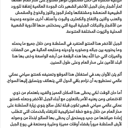
ثمار أشجار رمان الجبل الأخضر الشهير ذات الجودة العالمية إضافة للورود
الطبيعية المنعشة ومشتقاتها وثمار الجوز واللوز والخوخ والمشمش
والعنب والتين والتفاح والكمثرى والبوت وأصناف أخرى متنوعه وعديدة
من الأشجار والنباتات الجبلية البرية التي يستخلص منها الأدوية الشعبية
المحلية والزيوت المختلفة المتنوعة.
الجبل الأخضر هذا المنتج المتفرد في السلطنة ومن خلال جميع ما يحمله
وما يحتويه بين جباله وصخوره وأوديته ومنابعه المائية هي من الصفات
والميزات التي حبا الله بها هذه الرقعة من أرضه الواسعة وخص بها هذا
البلد الأمين على مدار العام وعلى طول السنين.
ألم يئن الأوان بعد في استغلال هذا الموقع وتصنيفه كمنتج سياحي عماني
عالمي نستطيع به أن نزاحم باقي الدول التي يتهاتف ويتسابق إليها السواح.
أما حان الوقت لكي يحظى هذا المكان المميز والفريد باهتمام من ذوي
الاختصاص ومن يعنيه الأمر بالتعاون مع أبناء الجبل الأخضر وجعله كمنتج
عماني عالمي سياحي شهير تكون قبلة لكل سائح ينوي زيارة السلطنة على
مدار العام من خلال وضع خطة استراتيجية للارتقاء بالخدمات التي تتطلب
إعادة صياغتها من جديد ويستحق أن يحظى بها السائح ابتداءً من وصوله
لأرض السلطنة مروراً بقضاء أوقات مميزة ومثيرة وممتعة في ربوع الجبل