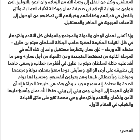
المعشني، وكل من انتقل إلى رحمة الله من الزملاء، وأن أدعو بالتوفيق لمن
يتولون مسؤولية الإعلام في صحيفة عمان ووكالة الأنباء العمانية، وأثق
بالفعل في قدراتهم وكفاءاتهم وخبراتهم التي تمكنهم من الوصول إلى
الأهداف المرجوة، في الحاضر والمستقبل.
وإذ أتمنى لعمان الوطن والدولة والمجتمع والمواطن كل التقدم والازدهار
في ظل القيادة الحكيمة لحضرة صاحب الجلالة السلطان هيثم بن طارق –
حفظه الله ورعاه – فإن عمان ينتظرها مستقبل واعد إن شاء الله، في
المرحلة الثانية من نهضتها المتجددة ومن «الحياة من أجل عمان» وهو ما
أكد عليه جلالة السلطان هيثم بن طارق في أكثر من خطاب، ويسعى جاهدا
إلى تطبيقه على أرض الواقع. وسأبقى دوما معتزا بعمان، دولة ومجتمعا
ومواطنا، وبأصدقائي فيها وهم يعرفون أنفسهم، ومتمنيا لها دوام
الصحة والسعادة، إنه سميع مجيب. ولأن هذه هي طبيعة الحياة فإنه آن
الأوان للعودة إلى الوطن، ومن بيتي إلى بيتي، حفظ الله عمان وأسبغ عليها
الأمن والأمان والتقدم والازدهار. وهي مهمة تقع على عاتق القيادة
والشباب في المقام الأول.
المصدر :