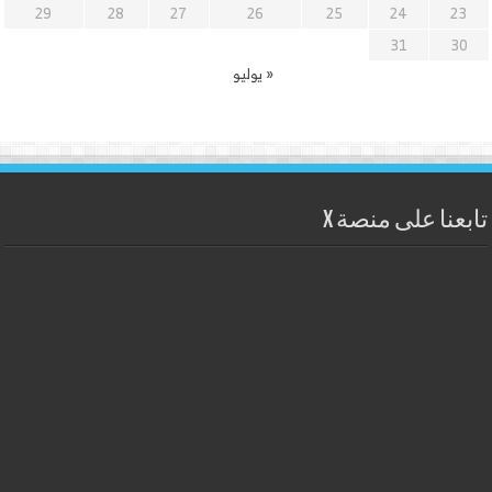
29
28
27
26
25
24
23
31
30
« يوليو
تابعنا على منصة X