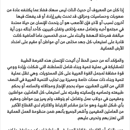
إذا كان من المعروف أن حديث الذات ليس سهلا، فضلا عما يكتنفه عادة من
صعوبات وحساسيات ومزالق، قد تحدث بغير إرادة، أو قد يضعك فيها
آخرون لسبب أو لآخر، فإن الأصعب هو أن يتحدث الإنسان عن حياة ممتدة
في مجتمع أحبه وتعامل معه بإخلاص وتفان كبيرين، كأحد أبنائه دون أية
مبالغة، فمرحلة النهضة والبناء على مدى الخمسين عاما الماضية كانت
قادرة على استيعاب كل جهد مخلص من أي مواطن أو مقيم على امتداد
الأرض العمانية.
والمؤكد أنه من حسن الحظ أن أتيحت للإنسان هذه الفرصة الطيبة
للمشاركة في عملية تنمية وبناء شامل للسلطنة، التي شكلت بإرادة ووعي
قوة مضافة لمجمل القوة العربية على كل المستويات. وهي تظل عملية
تنمية وبناء ذات سمات خاصة ومميزة بين تجارب التنمية العربية في النصف
الثاني من القرن العشرين، سواء بحجم الإنجاز ومجالاته واتساعه، أو بحكم
طبيعته وتساميه وإنسانيته وقدرته على استيعاب كل العاملين، مواطنين
ومقيمين في دولاب عمل وتفاعل، لم يتوقف ولم يميز بين مواطن ومقيم
بأي شكل تقريبا، وهو ما عزز مشاعر الارتباط والالتزام لدي القطاع الأكبر
من العاملين المقيمين وأشعر الجميع بأنهم ضمن منظومة العمل العمانية
التي تعتز بهم وتحرص عليهم.
جدير بالذكر أن الالتحاق بقافلة العمل في السلطنة لم يكن مصادفة، ولكنه