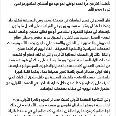
تأجلت أكثر من مرة لعدم توافق المواعيد مع أستاذي الدكتور عز الدين
فودة رحمه الله.
كان العمل في قسم الدراسات في صحيفة عمان، وفي الصحيفة ككل، جادا
ومكثفا، فكان بمثابة مهمة ودور ينبغي القيام به على أفضل ما يكون
للإسهام في عملية التنمية والبناء على أوسع نطاق ممكن، وشهد القسم
انضمام الصديق حسين عبد الغني، والصديق عوض باقوير ومعالي سالم
المحروقي والصديق على الحارثي والأستاذ علي حاردان، رحمه الله، وترسخت
الصفحات السياسية وافتتاحية الصحيفة – لقاء اليوم ثم كلمة عمان –
وانتقل ذلك إلى الصحف العمانية الأخرى والتي لم تكن تهتم أو تخصص
صفحات للآراء السياسية ضمن تبويبها. وساعد على ذلك أن شريحة مهمة
من الشعب العماني كانت تهتم بالقضايا والتطورات السياسية ومتابعتها.
وكان تولي حمد الراشدي رئاسة تحرير صحيفة عمان بمثابة نقلة كبيرة
خاصة على صعيد الاهتمام بالقضايا المحلية من خلال ملحق الولايات الذي
أشرف على إصداره، و كذلك من خلال كتابة افتتاحية في الصفحة الأولى، مع
استمرار «لقاء اليوم» في مكانه بصفحات الدراسات.
وفي افتتاحية الصفحة الأولى تحدث حمد الراشدي، وللمرة الأولى، عن «
القابوسية « وفكر السلطان قابوس بن سعيد – طيب الله ثراه – في ذلك
الوقت المبكر من ثمانينيات القرن الماضي، كانت المباني في مسقط قليلة