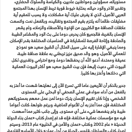
مستوياته، مسؤولين ومواطنين عاديين، والكياسة والسلوك الحضاري،
وتقدير الآخر والود حياله، بمثابة خيوط قوية تربط الإنسان بهذا المجتمع
العربي الأصيل، الذي لا يفرض عليك أية مشكلات، ولا يسبب للمقيم أية
مضايقات طالما أنه يلتزم بقيم المجتمع وتقاليده، وبالفعل نمت واتسعت
علاقات الصداقة مع الكثيرين من الإخوة والأصدقاء والزملاء، ولم يشعر
الإنسان بالغربة، فالجميع كان يحرص دوما على بث الود والمشاعر الطيبة
والصادقة وإتاحة الفرصة للمشاركة في المناسبات المختلفة بقدر الإمكان.
ومما ينبغي الإشارة إليه على سبيل المثال أن الشيخ سعيد هو نموذج
للعماني الأصيل، وهو والد صديق عزيز تربطني به علاقة صداقة طيبة،
عميقة وممتدة، أدعو الله أن يحفظها دوما، ومع احترامي وتقديري لكل
البيوت التي دعيت إليها، فإن بيت الشيخ سعيد هو أكثر البيوت العمانية
التي دخلتها وأعتز بها كثيرا.
جدير بالذكر أن الأربعين عاما التي تسرع الآن إلى نهايتها شهدت ما أعتز به
بالفعل من أداء، سواء في عملي الصحفي أو البحثي على المستوى
الشخصي، وإذا كان تقييم الإنسان يترك دوما لمن عمل معهم بمستوياتهم
المختلفة، فإن مما أعتز به أن الأعوام الماضية، وبرغم طولها، كانت أعواما
طيبة ولم ينغصها شيء على أي مستوى. وإلى جانب كثير مما أسهمت
فيه مع مؤسسات عمانية مختلفة، فإنه قد تم إصدار كتاب «عمان بناء الدولة
الحديثة « عام 2002 وكتاب «عمان والأمن في الخليج» عام 2013، وسيتم
إصدار كتاب «السلطان قابوس الحياة من أجل عمان» خلال الأسابيع القادمة،