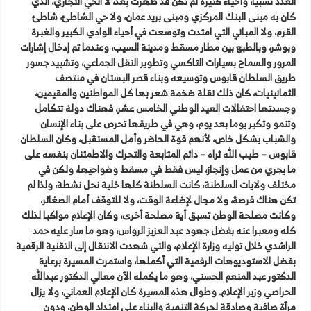
العدد نسبيا، وأحياء كثيرة لم تكن قد ظهرت بعد، لا الحي التجاري، الذي
كان به مبنى البنك المركزي ومبنى بريد عمان، ولا حي الشاطئ، شاطئ
القرم، ولا المباني التي امتدت وتوسعت في أحياء الوادي الكبير والغبرة
وبوشر، وبالطبع بين مطار مسقط ومدينة السيب، وعندما تم إدخال إشارات
المرور والسماح بسيارات التاكسي وتطوير النقل الجماعي، وتشييد جسور
طريق السلطان قابوس وتوسيعه وبناء قصر البستان في منتصف
الثمانينيات، كان ذلك نقلة ضخمة شعر بها كل المواطنين والمقيمين،
وجسدتها احتفالات العيد الوطني الخامس عشر، فهناك دولة تتكامل
وتنمو وتكبر يوما بعد يوم، وهي في طريقها تحرص على بناء الإنسان
والشباب بشكل خاص، لأنهم قوة الحاضر وأمل المستقبل، وكان السلطان
قابوس – طيب الله ثراه – دائم المتابعة والتحرك والاطمئنان بنفسه على
ما يجري من عمل وإنجاز، ليس فقط في مسقط وضواحيها، ولكن في
مختلف ولايات السلطنة، كانت السلطنة كلها خلية نحل نشطة، ولذا لم
تكن هناك فرصة، ولا مجال لإضاعة الوقت، ولا للتوقف أمام الصغائر،
وكانت مصلحة الوطن تسبق أية مصلحة أخرى، وكان الإعلام مواكبا لذلك
كله ومعبرا عنه بفضل جهود عبد العزيز الرواس، وهو ما سار عليه حمد
الراشدي خلال توليه وزارة الإعلام، والتي شهدت الانتقال إلى التقنية الرقمية
بفضل الاستوديوهات الرقمية التي أكملها، واستمرت المسيرة برعاية
الدكتور عبد المنعم الحسني، وهو ما يكمله الآن معالي الدكتور عبدالله
الحراصي وزير الإعلام. وطوال هذه المسيرة كان الإعلام العماني، ولا يزال
مرآة صافية وصادقة لحركة التنمية والبناء على امتداد الوطن، ودون