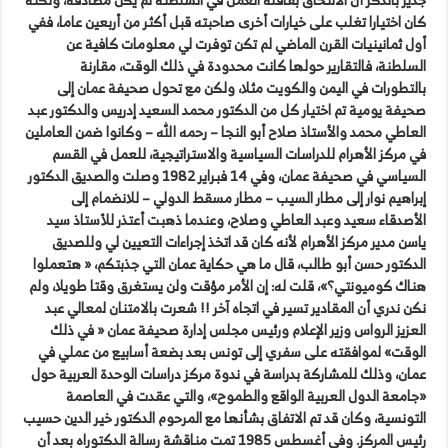
كان اختيارا تغلب على خيارات أخرى صاحبته قبل أكثر من أربعين عاما، ففي
أول ثمانينيات القرن الماضي لم تكن توفرت لي معلومات كافية عن
السلطنة، فالتقارير حولها كانت محدودة في ذلك الوقت، مقارنة
بالتطورات في اليمن والكويت مثلا، ولكن مع تحول صحيفة عمان إلى
صحيفة يومية تم اختيار كل من الدكتور محمد السعيد إدريس والدكتور عبد
العاطي محمد والأستاذ صلاح أبو النجا – رحمه الله – وكانوا ضمن العاملين
في مركز الأهرام للدراسات السياسية والاستراتيجية، للعمل في القسم
السياسي في صحيفة عمان، وفي 14 فبراير 1982 وصلت والصديق الدكتور
إبراهيم نوار إلى مطار السيب – مطار مسقط الدولي – للانضمام إلى
الأصدقاء سعيد وعبد العاطي وصلاح، وعندما ذهبت أعتذر للأستاذ سيد
ياسن مدير مركز الأهرام لأنه كان قد اتخذ إجراءات التعيين لي وللصديق
الدكتور حسن أبو طالب، قال ما هي حكاية عمان التي جذبتكم، « هتعملوا
هناك كوميونتي؟»، قلت له: إن الأمر مؤقت ولن يستغرق وقتا طويلا، ولم
نكن ندري أن المقادير تسير في اتجاه آخر !! شعرت بالامتنان لمعالي عبد
العزيز الرواس وزير الإعلام ورئيس مجلس إدارة صحيفة عمان « في ذلك
الوقت» لموافقته على سفري إلى تونس بعد بضعة أسابيع من عملي في
عمان، وذلك للمشاركة بدراسة في ندوة مركز دراسات الوحدة العربية حول
«جامعة الدول العربية الواقع والطموح»، والتي عقدت في العاصمة
التونسية، وكان قد تم الاتفاق بشأنها مع المرحوم الدكتور خير الدين حسيب
رئيس المركز. وفي أغسطس 1985 تمت مناقشة رسالة الدكتوراه بعد أن