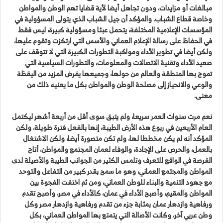
مبالغات أو مزايدات، ودون تجاهل أيضا لأية قضايا تهم الوطن والمواطن
وخاصة قطاع الشباب. والمؤكد أن جيل الشباب الذي يتولى المسؤولية في
المؤسسات الإعلامية المختلفة، يتحمل عبئا ومسؤولية كبيرة، ليس فقط
في الحفاظ على رسالة الإعلام العماني والأسس التي ارتكزت وتقوم عليها،
ولكن أيضا في تطوير الأداء ومواكبة التطورات الكبيرة التي لا تتوقف على
صعيد الأداء وتقنية الاتصالات والمعلومات، والتطورات السياسية التي
تموج بها المنطقة والعالم من حولها، وجميعها يفرض المزيد من اليقظة
والوعي والانحياز إلى مصلحة الوطن والمواطن بكل ما يعنيه ذلك من
معنى.
نعم مرت سنوات العمر سريعا، ولم يتبق سوى أقل من أربعة أشهر ليكتمل
العام الأربعين في ربوع هذه الأرض الطيبة، إنها بالفعل فترة طويلة، ولكن
المؤكد أنه لم يكن مخططا لها، ولم تكن متصورة أيضا، ولكن الاشتغال
بالعمل، والحرص على الإجادة، والوفاء لعمان المجتمع والمواطن، أتاح
الفرصة في الواقع للتعرف وتلمس الكثير من الجوانب الطيبة والأصيلة لدى
المواطن والمجتمع العماني، وهو ما سمح بقدر كبير من التفاعل والتوحد
مع جهود التنمية والبناء للوطن العماني، ومن ثم اختفت الفجوة بين
المواطن والمقيم، وأصبح الأداء في عمان، كالأداء في مصر، وأصبح تقدم
ورفاهية وازدهار عمان بمثابة جزء من تقدم ورفاهية وازدهار مصر وكل
وطن عربي آخر، وكانت الأصالة التي يتمتع بها المواطن العماني، بكل