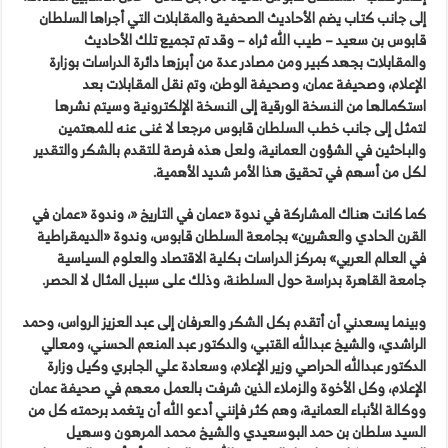
إلى جانب كتاب يضم الأحاديث الصحفية والمقابلات التي أجراها السلطان
قابوس بن سعيد – طيب الله ثراه – وقد تم تجميع تلك الأحاديث
والمقابلات بجهد كبير ومن مصادر عدة من أبرزها دائرة الدراسات بوزارة
الإعلام، وصحيفة عمان، وصحيفة الوطن، وتم نقل المقابلات بعد
استكمالها من النسخة الورقية إلى النسخة الإلكترونية وسيتم نشرها
لتمثل إلى جانب خطب السلطان قابوس مرجعا لا غنى عنه للمهتمين
والباحثين في الشؤون العمانية، ولعل هذه فرصة للتقدم بالشكر والتقدير
لكل من أسهم في تحقيق هذا الأمر شديد الأهمية.
كما كانت هناك المشاركة في ندوة «عمان في التاريخ «، وندوة «عمان في
القرن الحادي والعشرين» بجامعة السلطان قابوس، وندوة «الديمقراطية
في العالم العربي» بمركز الدراسات بكلية الاقتصاد والعلوم السياسية
جامعة القاهرة بدراسة حول السلطنة، وذلك على سبيل المثال لا الحصر.
وبينما يسعدني أن أتقدم بكل الشكر والعرفان إلى عبد العزيز الرواس، وحمد
الراشدي، والشيخ عبدالله القتبي، والدكتور عبد المنعم الحسني، ومعالي
الدكتور عبدالله الحراصي وزير الإعلام، وسعادة علي الجابري وكيل وزارة
الإعلام، وكل الأخوة والزملاء الذين شرفت بالعمل معهم في صحيفة عمان
ووكالة الأنباء العمانية، وهم كثر فإنني أدعو الله أن يتغمد برحمته كل من
السيد سلطان بن حمد البوسعيدي والشيخ محمد المرهون وسهيل