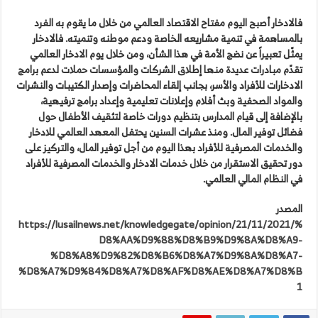
فالادخار أصبح اليوم مفتاح الاقتصاد العالمي من خلال ما يقوم به الفرد
بالمساهمة في تنمية مشاريعه الخاصة ودعم موطنه وتنميته. فالادخار
يمثّل تعبيراً عن نضج الأمة في هذا الشأن، ومن خلال يوم الادخار العالمي
تقدّم مبادرات عديدة منها إطلاق الشركات والمؤسسات حملات لدعم برامج
الادخارات للأفراد والأسر، بجانب إلقاء المحاضرات وإصدار الكتيبات والنشرات
والمواد الصحفية وبث أفلام وإعلانات تعليمية وإعداد برامج ترفيهية،
بالإضافة إلى قيام المدارس بتنظيم دورات خاصة لتثقيف الأطفال حول
فضائل توفير المال. ومنذ عشرات السنين يحتفل المعهد العالمي للادخار
والخدمات المصرفية للأفراد بهذا اليوم من أجل توفير المال، والتركيز على
دور تحقيق الاستقرار من خلال خدمات الادخار والخدمات المصرفية للأفراد
في النظام المالي العالمي.
المصدر
https://lusailnews.net/knowledgegate/opinion/21/11/2021/%
D8%AA%D9%88%D8%B9%D9%8A%D8%A9-
%D8%A8%D9%82%D8%B6%D8%A7%D9%8A%D8%A7-
%D8%A7%D9%84%D8%A7%D8%AF%D8%AE%D8%A7%D8%B
1