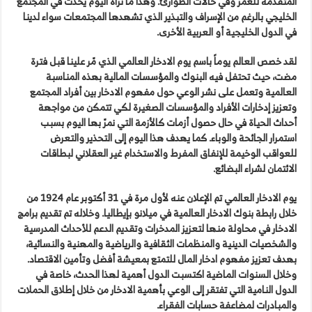
المتقدمة للعمر وفي حالات الطوارئ. وهذا ما نراه اليوم يحدث في المجتمع
الخليجي بالرغم من الإسراف والتبذير الذي تشهدها المجتمعات سواء لدينا
في الدول الخليجية أو العربية الأخرى.
لقد خصص العالم يوماً باسم يوم الادخار العالمي الذي مّر علينا قبل فترة
مضت، حيث تحتفل فيه البنوك والمؤسسات المالية بهذه المناسبة
العالمية وتعمل على نشر الوعي حول مفهوم الادخار بين أفراد المجتمع
وتعزيز إدخارات الأفراد والمؤسسات الصغيرة لكي تتمكن من مواجهة
أحداث الحياة في حال حصول أزمات كالأزمة التي نمرّ بها اليوم بسبب
استمرار الجائحة والوباء. كما يهدف هذا اليوم إلى التحذير والتعرض
للعواقب الوخيمة للإنفاق المفرط والاستخدام غير العقلاني لبطاقات
الائتمان لشراء البضائع.
يوم الادخار العالمي تم الإعلان عنه لأول مرة في 31 أكتوبر عام 1924 من
خلال رابطة بنوك الادخار العالمية في ميلانو بإيطاليا. وخلاله تم تقديم برامج
الادخار في محاولة منها لتعزيز المدخرات وتقديم الدعم للأحداث المدرسية
والشخصيات الدينية والمنظمات الثقافية والرياضية والمهنية والنسائية،
بهدف تعزيز مفهوم ادخار المال للتمتع بمعيشة أفضل وتأمين الاقتصاد.
وخلال السنوات الماضية اكتسبت الدول أهمية لهذا الحدث، خاصة في
الدول النامية التي تفتقر إلى الوعي بأهمية الادخار من خلال إطلاق الحملات
والمبادرات لمضاعفة حسابات الفقراء.