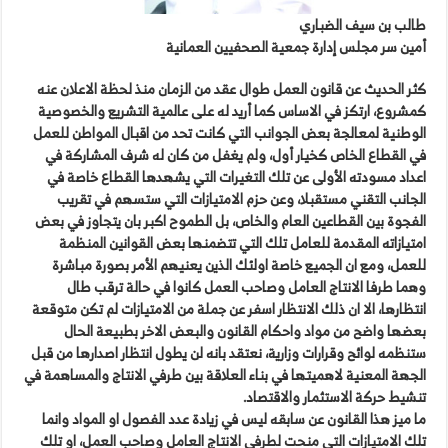
طالب بن سيف الضباري
أمين سر مجلس إدارة جمعية الصحفيين العمانية
كثر الحديث عن قانون العمل طوال عقد من الزمان منذ لحظة الاعلان عنه
كمشروع، ارتكز في الاساس كما أريد له على عالمية التشريع والخصوصية
الوطنية لمعالجة بعض الجوانب التي كانت تحد من اقبال المواطن للعمل
في القطاع الخاص كخيار أول، ولم يغفل من كان له شرف المشاركة في
اعداد مسودته الأولى عن تلك التغيرات التي يشهدها القطاع خاصة في
الجانب التقني مستقبلا، وعن حزم الامتيازات التي ستسهم في تقريب
الفجوة بين القطاعين العام والخاص، بل الطموح اكبر بان يتجاوز في بعض
امتيازاته المقدمة للعامل تلك التي تتضمنها بعض القوانين المنظمة
للعمل، ومع ان الجميع خاصة اولئك الذين يعنيهم الأمر بصورة مباشرة
وهما طرفا الانتاج العامل وصاحب العمل كانوا في حالة ترقب طال
انتظارها، الا ان ذلك الانتظار اسفر عن جملة من الامتيازات لم تكن متوقعة
بعضها واضح من مواد واحكام القانون والبعض الاخر بطبيعة الحال
ستنظمه لوائح وقرارات وزارية، نعتقد بانه لن يطول انتظار اصدارها من قبل
الجهة المعنية لاهميتها في بناء العلاقة بين طرفي الانتاج والمساهمة في
تنشيط حركة الاستثمار والاقتصاد.
ما ميز هذا القانون عن سابقه ليس في زيادة عدد الفصول او المواد وانما
تلك الامتيازات التي منحت لطرفي الانتاج العامل وصاحب العمل، او تلك