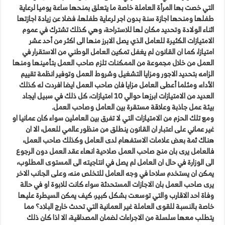
التي خصت بها المرأة العاملة خاصة ما يتعلق بمنحها ساعة يوميا لرعاية
طفلها ومنحها اجازة سنة بدون اجر لرعاية طفلها، فضلا عن زيادة اجازتها
اثناء الولادة وتحديد مكان لها للاستراحة، وهي كذلك تشترك في عموم
الامتيازات الكثيرة للعامل الذي يصل الابرز منها الى اكثر من أحد عشر
امتيازا، كما ان القانون لم يغفل تمكين العامل الوطني من الاستقرار في
العمل من خلال مجموعة من الممكنات تلزم صاحب العمل بتأمينها ومنها
الزامه بتحديد الاجور ومزايا التشغيل وشروط العمل وتوفير انظمة تقييم
الأداء، ومثلما أعطى العامل مزايا فان صاحب العمل ايضا افردت له كذلك
العديد من الامتيازات ابرزها حوالي 10 امتيازات، كل ذلك في سبيل ايجاد
بيئة عمل جاذبة وعلاقة مستقرة بين العامل وصاحب العمل.
ومع تلك الحزم من الامتيازات التي لا تفرق بين العاملين سواء كان عمانيا او
غير عماني على اعتبار ان القانون ينطلق من منظور عالمي للعمل، الا ان
هناك ثمة بعض علامات الاستفهام لدى العامل وكذلك صاحب العمل،
فالعامل يرى بان منح صاحب العمل صلاحية انهاء عقد العمل دون الرجوع
الى الوزارة في حال ان العامل لم يصل في انتاجيته الى المستوى المطلوب،
يمكن ان يستخدم سلاحا في وجه العامل للتخلص منه، وعلى الجانب الاخر
يرى صاحب العمل بان الاجازات المستحدثة سواء كانت للابوة او في حالة
وفاة احد الاقارب والتي توسعت بشكل كبير، كيف يمكن السيطرة عليها
خاصة بالنسبة للقوى العاملة غير العمانية التي تحدث خارج البلاد؟ مما
يتطلب معها سلسلة من الاجراءات لضمان المصداقية، الا اذا كان ذلك