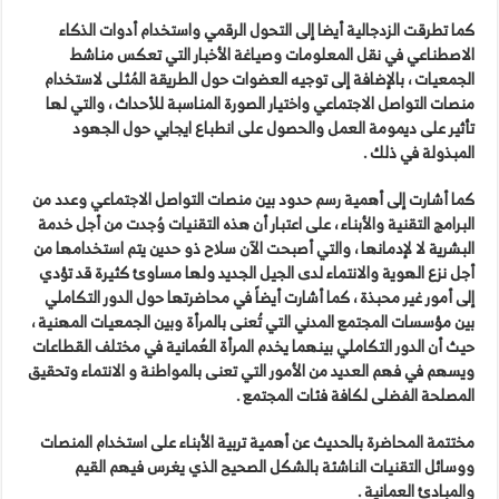
كما تطرقت الزدجالية أيضا إلى التحول الرقمي واستخدام أدوات الذكاء
الاصطناعي في نقل المعلومات وصياغة الأخبار التي تعكس مناشط
الجمعيات ، بالإضافة إلى توجيه العضوات حول الطريقة المُثلى لاستخدام
منصات التواصل الاجتماعي واختيار الصورة المناسبة للأحداث ، والتي لها
تأثير على ديمومة العمل والحصول على انطباع ايجابي حول الجهود
المبذولة في ذلك .
كما أشارت إلى أهمية رسم حدود بين منصات التواصل الاجتماعي وعدد من
البرامج التقنية والأبناء ، على اعتبار أن هذه التقنيات وُجدت من أجل خدمة
البشرية لا لإدمانها ، والتي أصبحت الآن سلاح ذو حدين يتم استخدامها من
أجل نزع الهوية والانتماء لدى الجيل الجديد ولها مساوئ كثيرة قد تؤدي
إلى أمور غير محبذة ، كما أشارت أيضاً في محاضرتها حول الدور التكاملي
بين مؤسسات المجتمع المدني التي تُعنى بالمرأة وبين الجمعيات المهنية ،
حيث أن الدور التكاملي بينهما يخدم المرأة العُمانية في مختلف القطاعات
ويسهم في فهم العديد من الأمور التي تعنى بالمواطنة و الانتماء وتحقيق
المصلحة الفضلى لكافة فئات المجتمع .
مختتمة المحاضرة بالحديث عن أهمية تربية الأبناء على استخدام المنصات
ووسائل التقنيات الناشئة بالشكل الصحيح الذي يغرس فيهم القيم
والمبادئ العمانية .