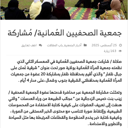
جمعية الصحفيين العُمانية/ مُشاركة
25 أغسطس، 2025
أخبار الجمعية
,
باب المقالات
اضف تعليق
163 زيارة
صلالة / شاركت جمعية الصحفيين العُمانية في المعسكر الثاني الذي
نظمته جمعية المرأة العُمانية بولاية صور تحت عنوان ” شرقية عُمان على
جبال ظفار ” والذي أقيم بمحافظة ظفار بمشاركة 20 عضوة من جمعيات
المرأة العُمانية بمحافظتي الشرقية جنوب وشمال ،على مدار 4 أيام .
وتمثلت مشاركة الجمعية عبر محاضرة قدمتها عضوة الجمعية الصحفية /
زينب بنت خميس الزدجالية عن ” عجائب الطبيعة من وراء العدسات ” والتي
هدفت إلى تعريف العضوات على كيفية كتابة الاستفادة من المحسوسات
الطبيعية، وإلتقاط صورة تتناسب مع محتوى الخبر المستقى من الصورة ،
وكيفية كتابة خبر يخدم المنظومة والقطاعات المرتبطة بها مثل السياحة
والتطوير والاستدامة .