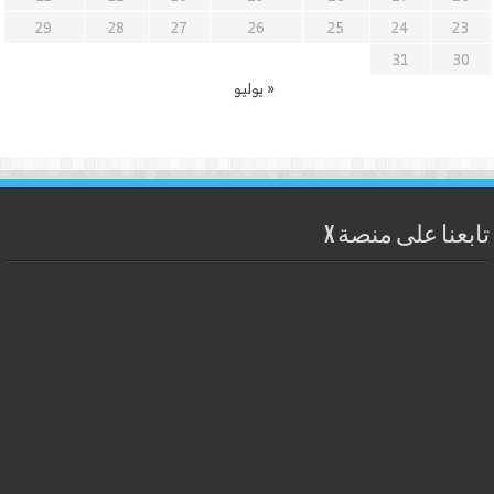
29
28
27
26
25
24
23
31
30
« يوليو
تابعنا على منصة X