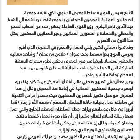
افتتح بمرسى الموج مسقط المعرض السنوي الذي تقيمه جمعية
الصحفيين العمانية للمصورين الصحفيين بالجمعية تحت رعاية معالي الشيخ
عبدالله بن ناصر البكري وزير القوى العاملة بحضور عدد من اصحاب السمو
والمعالي والسعادة و المصورين العمانيين وغير العمانيين المهتمين بمثل
هذا النوع من التصوير.
وقد تجول معالي الشيخ راعي الحفل والحضور في المعرض الذي أقيم
بمرسى الموج بلازا مسقط تحت عنوان / ملامح من عمان / وشاهد معاليه
والحضور تسلسلا تاريخيا عبر صور المعرض يحكي تطور منجزات النهضة
المباركة التي قادها حضرة صاحب الجلالة السلطان قابوس بن سعيد
المعظم /حفظه الله و رعاه/ .
وعبر معاليه في تصريح صحفي عقب افتتاح المعرض عن شكره وتقديره
لجهود جمعية الصحفيين العمانية في إقامة هذا المعرض وقال إن هذا
المعرض هو عمل متميز للمصورين الصحفيين حيث جسدوا مراحل التنمية
في سلطنة عمان بقيادة جلالة السلطان المعظم /حفظه الله و رعاه /كما
أبرزوا من خلال عدساتهم زيارات جلالة السلطان المعظم للخارج والتي حمل
فيها رسالة السلام للعالم مشيرا إلى أن كل صورة تحمل خلفها دلالات
ومعان كثيرة .. وقال إن هذا المعرض يحكي أيضا عن خبرة الصحفيين
العمانيين والمستوى الرفيع الذي وصلوا إليه.
و في نهاية حفل الافتتاح قدم الدكتور محمد بن مبارك العريمي رئيس