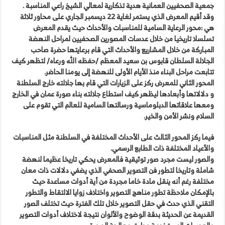
جمعية الصحفيين العمانية هدية تذكارية لمعالي الشيخ راعي المناسبة .
وقد أقيم المعرض الذي يستمر لغاية 22 ديسمبر الجاري على محاور ثلاثة
هي :محور الرعاية السامية للمناسبات والأحداث حيث يقدم المعرض
تسلسلا تاريخيا من خلال عدسات المصورين الصحفيين لمراحل النهضة
المباركة من خلال المشاريع والأحداث التي قام برعايتها حضرة صاحب
الجلالة السلطان قابوس بن سعيد المعظم /حفظه الله ورعاه/ لتظهر كيف
تتابعت مراحل البناء منذ الأيام الأولى للنهضة إلى يومنا الحاضر.
المحور الثاني للمعرض ركز على الزيارات التي قام بها جلالته خارج السلطنة
و دلالاتها وأبعادها ليظهر كيف استطاع جلالته بناء صورة عمان في الخارج
ومعها علاقاتها الدبلوماسية ورسالتها السامية للعالم التي تقوم على
السلام ونشر الأمن والخير.
فيما ركز المحور الثالث على الأحداث المختلفة في السلطنة مثل المناسبات
والأعياد المختلفة ذات الطابع الرسمي.
والصور ليست مجرد صور توثيقية فالمعرض يحكي تاريخا عظيما لنهضة
شاملة وتاريخا لتطور فن التصوير الصحفي الذي يضفي دلالات ذات معان
مختلفة رغم أنه ينقل مادة خاما مجردة من أية أدوات مساعدة حيث
بالإمكان ملاحظة تطور مناهج التصوير واختلاف زوايا الالتقاط والتطور
التقني الذي حدث في حقل التصوير خلال تلك الفترة حيث تختلف الصور
القديمة عن الحديثة بدقة الوضوح والألوان نتيجة لاختلاف أدوات التصوير