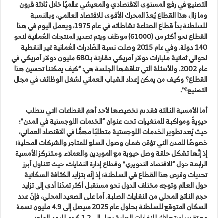
التصنيع في رفع المستوى الاقتصادي والمعيشي عالميًا خلال ثلاثة قرون
وما زال هذا القطاع يُعدّ المحرك الأقوى للاقتصاد العالمي، وبالنسبة
للسلطنة بدأ قطاع الصناعة نشاطاته في عام 1975، ويعمل اليوم في هذا
القطاع نحو أكثر من (61000) موظف ويتم تصدير المنتجات العُمانية لنحو
140 دولة. وفي عام 2015 وصلت نسبة الصّادرات العُمانية غير النفطية
لحوالي ثمانية مليارات دولار أمريكي مقارنة بـ680 مليون دولار أمريكي في
عام 2002. والأسئلة التي تناقشها الجلسة هي: “كيف يمكننا تحسين هذا
القطاع؟ وكيف من يمكن إعداد الشباب العماني لشغل الوظائف في مجال
التصنيع؟”.
أما الأمسية الثالثة فقد تم تخصيصها لأحد أهم القطاعات التي تتطلب
حيويةً ومواكبة للمتغيرات تحت عنوان “الخدمات اللوجستية في المدن”؛
حيث يُعد تطوير الخدمات اللوجستية متطلبًا مهمًّا في الاقتصاد العماني،
خصوصًا للمدن التي تؤمّن ضمان وصول السلع للمتاجر والشركات المحلية؛
إذ إنّها تشكل حلقة وصل حيوية مع الموردين والعملاء. وستتركز الأمسية
الرابعة حول “الاقتصاد التدويري” وقطاع إدارة النفايات، حيث تتناول أبرز
تحديات وفرص هذا القطاع في السلطنة؛ إذ إنّه بتزايد الكثافة السكانية
حول العالم وتوجه مختلف الدول نحو مستقبل أكثر تمدّنا أدى إلى تزايد
حجم الناتج المحلي من النفايات الصلبة. أما على الصعيد المحلي، فإنّ عدد
السكان المتوقع للسلطنة بحلول عام 2025 سيصل إلى 4.9 مليون نسمة
مع تقدير استهلاك للنفايات الصلبة يصل إلى 1.2 كجم لليوم الواحد.