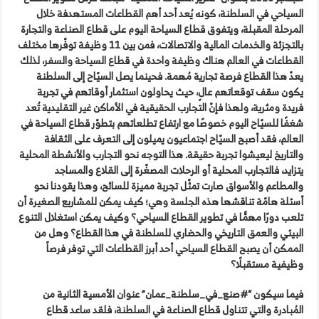
السياحي في السلطنة، كونه يُعد أحد أهم القطاعات المستهدفة خلال
المرحلة المقبلة، ويتفوق قطاع السياحة اليوم على قطاع الصناعة والتجارة
بالتجزئة والخدمات المالية والاتصالات، فمن بين 11 وظيفة توفّرها مختلف
القطاعات في العالم هناك وظيفة واحدة في قطاع السياحة والسفر، لذلك
يعدّ هذا القطاع فرصة تجارية مُهمة. فحينما يصل السيّاح إلى السلطنة
يكون سقف توقعاتهم عالٍ، حيث يحاولون استثمار أوقاتهم في تجربة
فريدة ومثرية، ولهذا فإنّ التجارب الحقيقية في الأماكن غير التقليدية تُعد
شغفًا للسيّاح اليوم خصوصًا مع ارتفاع تطلعاتهم بتطوّر قطاع السياحة في
العالم، فقد أصبح السيّاح اجتماعيون يميلون إلى التعرف على الثقافة
والتاريخ ليعيشوا تجربة حقيقة. هذا التوجه نحو التجارب والأنشطة المحلية
يتزايد، فالتجارب المحلية أو الرحلات المصغّرة إلى القلاع والمساجد
والمطاعم والأسواق صارت تمثّل تجربة مميزة للسائح، وهذا يقودنا نحو
أسئلة هامّة تناقشها هذه الجلسة وهي؛ كيف يمكن للمشاريع الصغيرة أن
تلعب دورًا مهمًّا في تطوير القطاع السياحي؟ وكيف يمكن استغلال التنوع
البيئي والعمق التاريخي والحضاري للسلطنة في هذا القطاع؟ وهل من
الممكن أن يصبح القطاع السياحي أحد أبرز القطاعات التي توفر فرصاً
وظيفية مستقبلًا؟
فيما سيكون “
#
صنع_في_سلطنة_عمان” عنوان الأمسية الثانية من
المُبادرة والتي تتناول قطاع الصناعة في السلطنة، فلقد ساعد قطاع